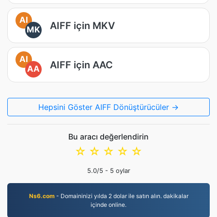
AI
AIFF için MKV
MK
AI
AIFF için AAC
AA
Hepsini Göster AIFF Dönüştürücüler →
Bu aracı değerlendirin
☆
☆
☆
☆
☆
5.0
/5 -
5
oylar
Ns6.com
- Domaininizi yılda 2 dolar ile satın alın. dakikalar
içinde online.