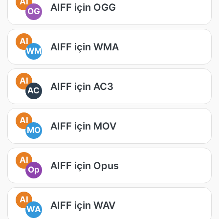
AI
AIFF için OGG
OG
AI
AIFF için WMA
WM
AI
AIFF için AC3
AC
AI
AIFF için MOV
MO
AI
AIFF için Opus
Op
AI
AIFF için WAV
WA