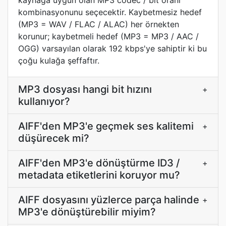
kaynağa uygun olan MP3 codec / bit oranı
kombinasyonunu seçecektir. Kaybetmesiz hedef
(MP3 = WAV / FLAC / ALAC) her örnekten
korunur; kaybetmeli hedef (MP3 = MP3 / AAC /
OGG) varsayılan olarak 192 kbps'ye sahiptir ki bu
çoğu kulağa şeffaftır.
MP3 dosyası hangi bit hızını
+
kullanıyor?
AIFF'den MP3'e geçmek ses kalitemi
+
düşürecek mi?
AIFF'den MP3'e dönüştürme ID3 /
+
metadata etiketlerini koruyor mu?
AIFF dosyasını yüzlerce parça halinde
+
MP3'e dönüştürebilir miyim?