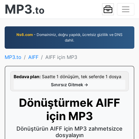
MP3
.to
Ns6.com
- Domaininiz, doğru yapıldı, ücretsiz gizlilik ve DNS
dahil.
MP3.to
AIFF
AIFF için MP3
Bedava plan:
Saatte 1 dönüşüm, tek seferde 1 dosya
Sınırsız Gitmek →
Dönüştürmek AIFF
için MP3
Dönüştürün AIFF için MP3 zahmetsizce
dosyalayın