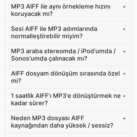
MP3 AIFF ile aynı örnekleme hızını
+
koruyacak mı?
Sesi AIFF ile MP3 adımlarında
+
normalleştirebilir miyim?
MP3 araba stereomda / iPod'umda /
+
Sonos'umda çalınacak mı?
AIFF dosyam dönüşüm sırasında özel
+
mi?
1 saatlik AIFF'ı MP3'e dönüştürmek ne
+
kadar sürer?
Neden MP3 dosyası AIFF
+
kaynağından daha yüksek / sessiz?