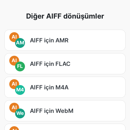
Diğer AIFF dönüşümler
AI
AIFF için AMR
AM
AI
AIFF için FLAC
FL
AI
AIFF için M4A
M4
AI
AIFF için WebM
We