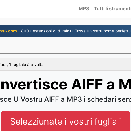
MP3
Tutti li strument
ns6.com
- 800+ estensioni di duminiu. Trova u vostru nome perfettu
ra, 1 fugliale à a volta
nvertisce AIFF a 
sce U Vostru AIFF a MP3 i schedari sen
Selezziunate i vostri fugliali