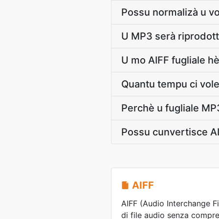
Possu normalizà u vo
U MP3 serà riprodott
U mo AIFF fugliale hè
Quantu tempu ci vole 
Perchè u fugliale MP3
Possu cunvertisce A
AIFF
AIFF (Audio Interchange F
di file audio senza compr