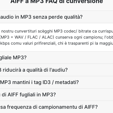
AIFF a MP3 FAQ di cunversione
audio in MP3 senza perde qualità?
 nostru cunvertituri scègghi MP3 codec/ bitrate ca currispu
i (MP3 = WAV / FLAC / ALAC) cunserva ogni campionu; l'obb
s comu valuri prifirenziali, chi è trasparenti pi la maggiura
ugliale MP3?
riducirà a qualità di l'audiu?
 MP3 mantini i tag ID3 / metadati?
di AIFF fugliali in MP3?
ssa frequenza di campionamentu di AIFF?