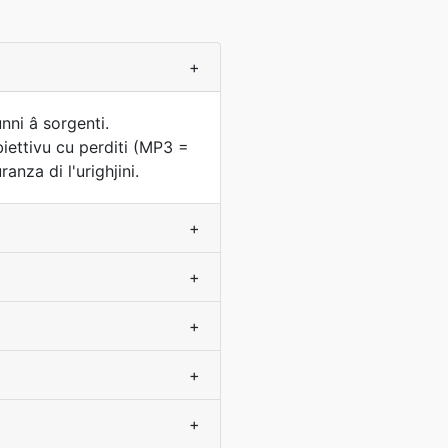
+
nni â sorgenti.
iettivu cu perditi (MP3 =
nza di l'urighjini.
+
+
+
+
+