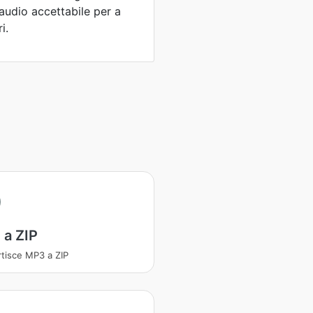
audio accettabile per a
i.
 a ZIP
tisce MP3 a ZIP