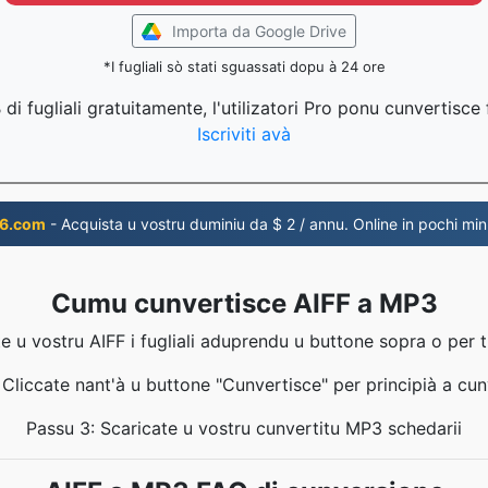
Importa da Google Drive
*I fugliali sò stati sguassati dopu à 24 ore
di fugliali gratuitamente, l'utilizatori Pro ponu cunvertisce f
Iscriviti avà
6.com
- Acquista u vostru duminiu da $ 2 / annu. Online in pochi minu
Cumu cunvertisce AIFF a MP3
e u vostru AIFF i fugliali aduprendu u buttone sopra o per t
 Cliccate nant'à u buttone "Cunvertisce" per principià a cun
Passu 3: Scaricate u vostru cunvertitu MP3 schedarii