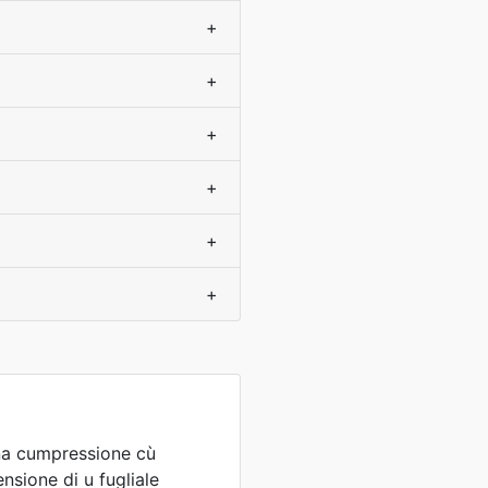
+
+
+
+
+
+
 una cumpressione cù
nsione di u fugliale