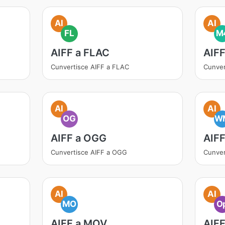
AI
AI
FL
M
AIFF a FLAC
AIF
Cunvertisce AIFF a FLAC
Cunver
AI
AI
OG
W
AIFF a OGG
AIF
Cunvertisce AIFF a OGG
Cunver
AI
AI
MO
O
AIFF a MOV
AIFF