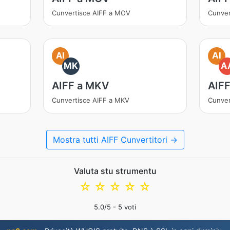
Cunvertisce AIFF a MOV
Cunver
AI
AI
MK
A
AIFF a MKV
AIF
Cunvertisce AIFF a MKV
Cunver
Mostra tutti AIFF Cunvertitori →
Valuta stu strumentu
☆
☆
☆
☆
☆
5.0
/5 -
5
voti