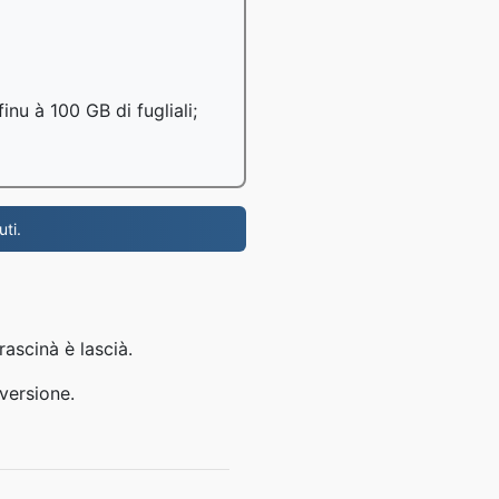
inu à 100 GB di fugliali;
ti.
rascinà è lascià.
versione.