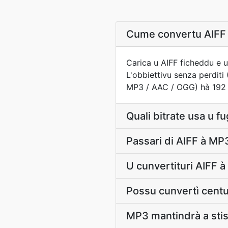
Cume convertu AIFF 
Carica u AIFF ficheddu e u
L'obbiettivu senza perdit
MP3 / AAC / OGG) hà 192 kbp
Quali bitrate usa u f
Passari di AIFF à MP3 
U cunvertituri AIFF à
Possu cunvertì centu 
MP3 mantindrà a sti