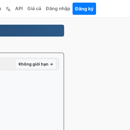
ụ
API
Giá cả
Đăng nhập
Đăng ký
.
Không giới hạn →