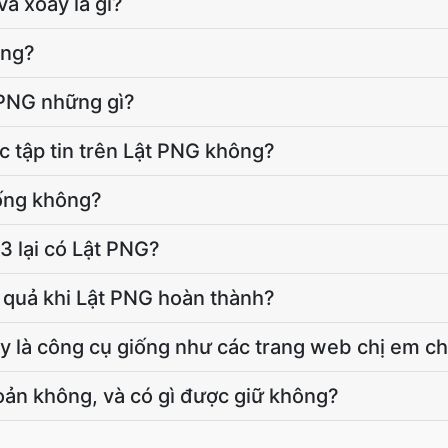
và xoay là gì?
ông?
t PNG những gì?
c tập tin trên Lật PNG không?
ống không?
3 lại có Lật PNG?
t quả khi Lật PNG hoàn thành?
y là công cụ giống như các trang web chị em c
hoản không, và có gì được giữ không?