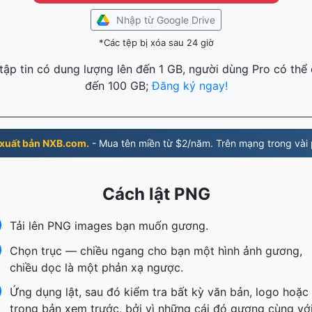
Nhập từ Google Drive
*Các tệp bị xóa sau 24 giờ
ập tin có dung lượng lên đến 1 GB, người dùng Pro có thể 
đến 100 GB;
Đăng ký ngay!
xuất bản NXB.com.
- Mua tên miền từ $2/năm. Trên mạng trong vài 
Cách lật PNG
Tải lên PNG images bạn muốn gương.
Chọn trục — chiều ngang cho bạn một hình ảnh gương,
chiều dọc là một phản xạ ngược.
Ứng dụng lật, sau đó kiểm tra bất kỳ văn bản, logo hoặc
trong bản xem trước, bởi vì những cái đó gương cùng vớ