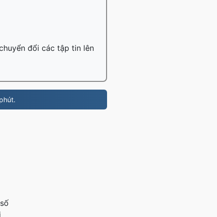
chuyển đổi các tập tin lên
phút.
 số
i