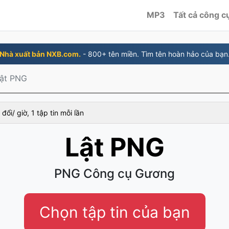
MP3
Tất cả công c
Nhà xuất bản NXB.com.
- 800+ tên miền. Tìm tên hoàn hảo của bạn
ật PNG
đổi/ giờ, 1 tập tin mỗi lần
Lật PNG
PNG Công cụ Gương
Chọn tập tin của bạn