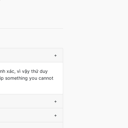
+
h xác, vì vậy thứ duy
flip something you cannot
+
+