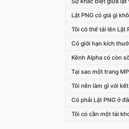
Sự khác biệt giữa lật 
Lật PNG có giá gì kh
Tôi có thể tải lên Lậ
Có giới hạn kích thướ
Kênh Alpha có còn s
Tại sao một trang MP
Tôi nên làm gì với kế
Có phải Lật PNG ở đâ
Tôi có cần một tài k