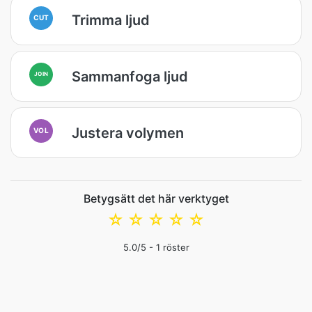
Trimma ljud
CUT
Sammanfoga ljud
JOIN
Justera volymen
VOL
Betygsätt det här verktyget
☆
☆
☆
☆
☆
5.0
/5 -
1
röster