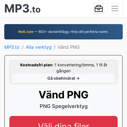
MP3
.to
Ns6.com
— 800+ domäntillägg. Hitta ditt perfekta namn.
MP3.to
Alla verktyg
Vänd PNG
Kostnadsfri plan:
1 konvertering/timme, 1 fil åt
gången
Gå obehindrat →
Vänd PNG
PNG Spegelverktyg
Välj dina filer