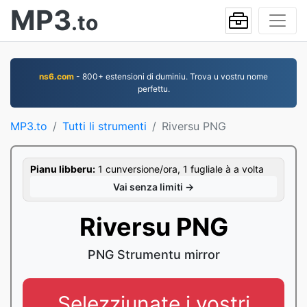
MP3
.to
ns6.com
- 800+ estensioni di duminiu. Trova u vostru nome
perfettu.
MP3.to
Tutti li strumenti
Riversu PNG
Pianu libberu:
1 cunversione/ora, 1 fugliale à a volta
Vai senza limiti →
Riversu PNG
PNG Strumentu mirror
Selezziunate i vostri