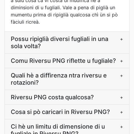
a sulu cosa ca vi costa di mudificà hè a
diminsioni di u fugliali. Vale a pena di piglià un
mumentu prima di ripiglià qualcosa chì ùn si pò
fàciuli ricreà.
Possu ripiglià diversi fugliali in una
+
sola volta?
Comu Riversu PNG riflette u fugliale?
+
Quali hè a diffirenza ntra riversu e
+
rotazioni?
Riversu PNG costa qualcosa?
+
Cosa si pò caricari in Riversu PNG?
+
Ci hè un limitu di dimensione di u
+
fugliale in Riversu PNG?