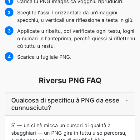
Carica lu PNG images ca vogghiu riprudùciri.
1
Sceglite l'assi: l'orizzontale dà un'imaggini
2
specchiu, u verticali una riflessione a testa in giù.
Applicate u ribaltu, poi verificate ogni testu, loghi
3
o numari in l'anteprima, perchè quessi si riflettenu
cù tuttu u restu.
Scarica u fugliale PNG.
4
Riversu PNG FAQ
Qualcosa di specificu à PNG da esse
+
cunnusciutu?
Sì — ùn ci hè micca un cursori di qualità à
sbagghiari — un PNG gira in tuttu u so percorsu,