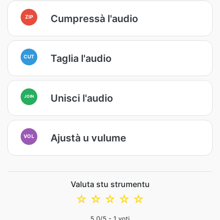
Cumpressà l'audio
ZIP
Taglia l'audio
CUT
Unisci l'audio
JOIN
Ajustà u vulume
VOL
Valuta stu strumentu
☆
☆
☆
☆
☆
5.0
/5 -
1
voti