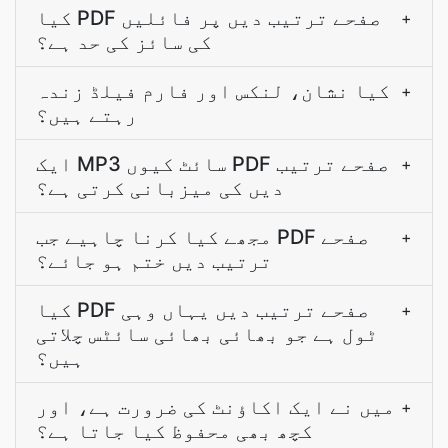
کیا PDF صفحے ترتیب دیں پر فائلیں
+
کی سائز کی حد ہے؟
کیا نشان، لنکس اور فارم فیلڈ زندہ
+
رہتے ہیں؟
ایک MP3 سائٹ کیوں PDF صفحے ترتیب
+
دیں کی میزبانی کرتی ہے؟
مجھے کیا کرنا چاہیے جب PDF صفحے
+
ترتیب دیں ختم ہو جائے؟
کیا PDF صفحے ترتیب دیں یہاں وہی
+
ٹول ہے جو بھائی بھائی سائٹس چلاتی
ہیں؟
میں نے ایک اکاؤنٹ کی ضرورت ہے، اور
+
کچھ بھی محفوظ کیا جاتا ہے؟