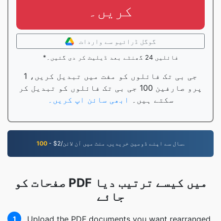
کریں۔
گوگل ڈرائیو سے واردات
*فائلیں 24 گھنٹے بعد ڈیلیٹ کر دی گئیں۔
1 جی بی تک فائلوں کو مفت میں تبدیل کریں،
پرو صارفین 100 جی بی تک فائلوں کو تبدیل کر
سکتے ہیں۔
ابھی سائن اپ کریں۔
- $2/سال سے اپنے ڈومین خریدیں. منٹ میں آن لائن.
100
صفحات کو PDF میں کیسے ترتیب دیا
جائے
Upload the PDF documents you want rearranged.
1