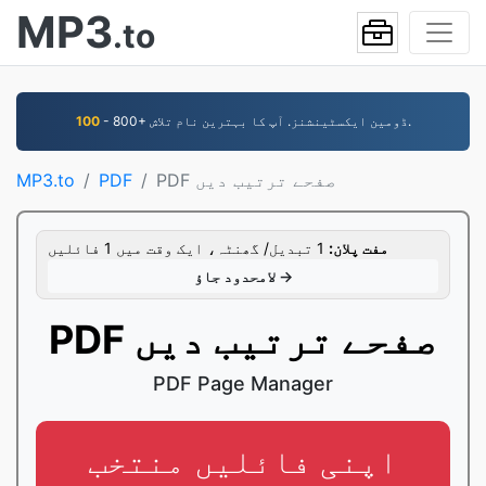
MP3
.to
- 800+ ڈومین ایکسٹینشنز. آپ کا بہترین نام تلاش.
100
PDF صفحے ترتیب دیں
PDF
MP3.to
مفت پلان:
1 تبدیل/ گھنٹہ، ایک وقت میں 1 فائلیں
لامحدود جاؤ →
PDF صفحے ترتیب دیں
PDF Page Manager
اپنی فائلیں منتخب