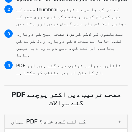
صفحے کے thumbnail کو آپ کو چا هيے ے ترتيب
2
ميں کھينچ کريں ، صفحے کو تري دوري سفر کے
بجايں ایک ئي پاس ميں گردش کريں اور ہٹا ييں
تبدیلیوں کو لاگو کریں؛ صفحہ پیج کو دوبارہ
3
لکھا جاتا ہے صفحات کو دوبارہ رنڈ کرنے کی
بجائے، اس لئے کچھ بھی دوبارہ دبا نہیں
جاتا.
PDF فائلیں دوبارہ ترتیب دیے گئے ہیں اور
4
ان کا متن اب بھی منتخب کر سکتا ہے.
PDF صفحے ترتیب دیں اکثر پوچھے
گئے سوالات
یہاں PDF کے لئے کچھ خاص؟
+