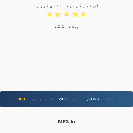
اس ٹول کی درجہ بندی کریں۔
☆
☆
☆
☆
☆
ووٹ
0
/5 -
5.0
— ہر ڈومین پر مفت WHOIS پرائیویٹ، DNS اور SSL.
100
MP3.to
2,331,905 فائلیں 2019 سے تبدیل کی گئیں۔