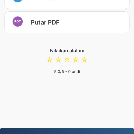
Putar PDF
ROT
Nilaikan alat ini
☆
☆
☆
☆
☆
5.0
/5 -
0
undi