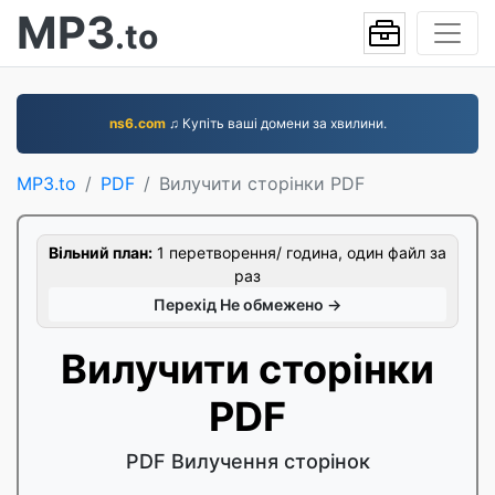
MP3
.to
ns6.com
♫ Купіть ваші домени за хвилини.
MP3.to
PDF
Вилучити сторінки PDF
Вільний план:
1 перетворення/ година, один файл за
раз
Перехід Не обмежено →
Вилучити сторінки
PDF
PDF Вилучення сторінок