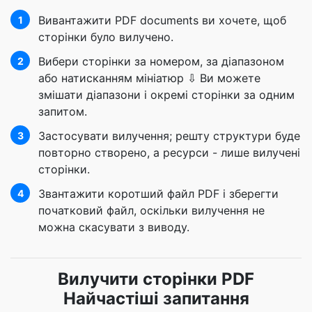
Вивантажити PDF documents ви хочете, щоб
1
сторінки було вилучено.
Вибери сторінки за номером, за діапазоном
2
або натисканням мініатюр ⇩ Ви можете
змішати діапазони і окремі сторінки за одним
запитом.
Застосувати вилучення; решту структури буде
3
повторно створено, а ресурси - лише вилучені
сторінки.
Звантажити коротший файл PDF і зберегти
4
початковий файл, оскільки вилучення не
можна скасувати з виводу.
Вилучити сторінки PDF
Найчастіші запитання