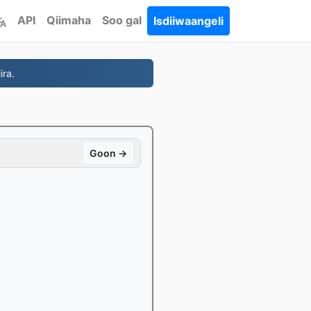
API
Qiimaha
Soo gal
Isdiiwaangeli
ira.
Goon →