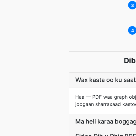
3
4
Dib
Wax kasta oo ku saa
Haa — PDF waa graph objec
joogaan sharraxaad kasto
Ma heli karaa boggaga