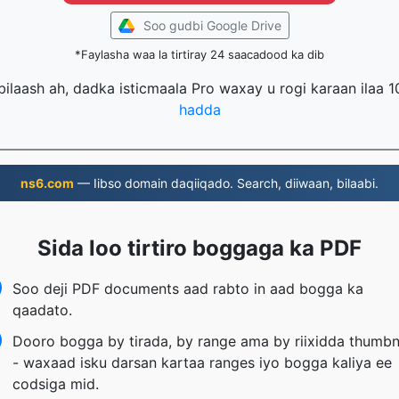
Soo gudbi Google Drive
*Faylasha waa la tirtiray 24 saacadood ka dib
 bilaash ah, dadka isticmaala Pro waxay u rogi karaan ilaa 1
hadda
ns6.com
— Iibso domain daqiiqado. Search, diiwaan, bilaabi.
Sida loo tirtiro boggaga ka PDF
Soo deji PDF documents aad rabto in aad bogga ka
qaadato.
Dooro bogga by tirada, by range ama by riixidda thumbn
- waxaad isku darsan kartaa ranges iyo bogga kaliya ee
codsiga mid.