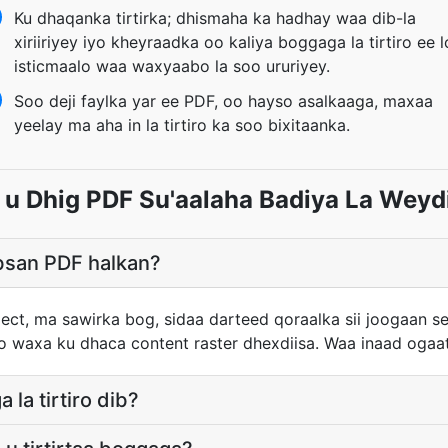
Ku dhaqanka tirtirka; dhismaha ka hadhay waa dib-la
xiriiriyey iyo kheyraadka oo kaliya boggaga la tirtiro ee 
isticmaalo waa waxyaabo la soo ururiyey.
Soo deji faylka yar ee PDF, oo hayso asalkaaga, maxaa
yeelay ma aha in la tirtiro ka soo bixitaanka.
 u Dhig PDF Su'aalaha Badiya La Weyd
bsan PDF halkan?
t, ma sawirka bog, sidaa darteed qoraalka sii joogaan sel
o waxa ku dhaca content raster dhexdiisa. Waa inaad oga
 la tirtiro dib?