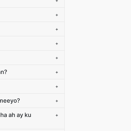
+
+
+
+
+
an?
+
+
mmeeyo?
+
ha ah ay ku
+