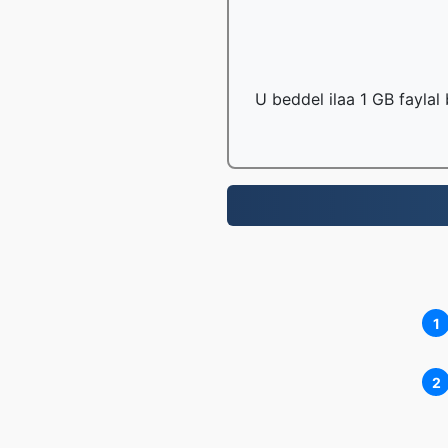
U beddel ilaa 1 GB faylal
1
2