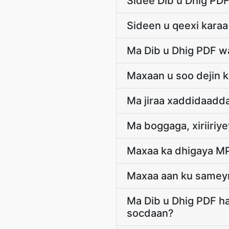
Sidee Dib u Dhig PDF
Sideen u qeexi karaa 
Ma Dib u Dhig PDF w
Maxaan u soo dejin k
Ma jiraa xaddidaadda
Ma boggaga, xiriiri
Maxaa ka dhigaya MP
Maxaa aan ku sameyn
Ma Dib u Dhig PDF ha
socdaan?