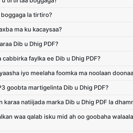
 u tirtirtaa boggaga?
boggaga la tirtiro?
axba ma ku kacaysaa?
araa Dib u Dhig PDF?
 cabbirka faylka ee Dib u Dhig PDF?
yeyaasha iyo meelaha foomka ma noolaan doona
3 goobta martigelinta Dib u Dhig PDF?
 karaa natiijada marka Dib u Dhig PDF la dha
lkan waa qalab isku mid ah oo goobaha walaala