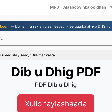
MP3
Alaabooyinka oo dhan
6.com
— Domain, si sax ah u sameeyey. Free gaarka ah iyo DNS ku j
PDF
b u eegista / saac, 1 file mar kasta
Dib u Dhig PDF
PDF Dib u Dhig
Xullo faylashaada