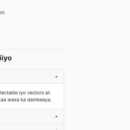
loo
iiyo
+
ectable iyo vectors sii
ataa waxa ka dambeeya.
+