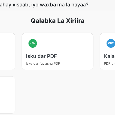
hay xisaab, iyo waxba ma la hayaa?
Qalabka La Xiriira
CUT
JOIN
Isku dar PDF
Kala
Isku dar faylasha PDF
PDF u 