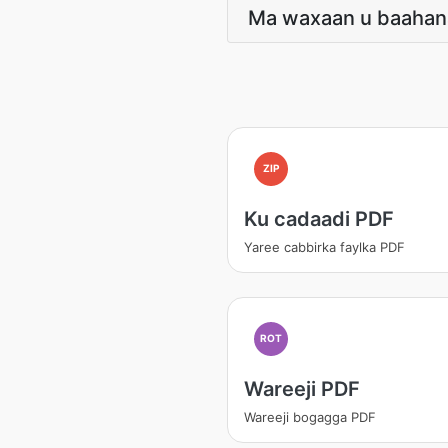
Ma waxaan u baahana
ZIP
Ku cadaadi PDF
Yaree cabbirka faylka PDF
ROT
Wareeji PDF
Wareeji bogagga PDF