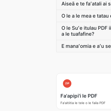
Aiseā e te faʻatali ai
O le a le mea e tatau
O le Suʻe itulau PDF i
a le tuafafine?
E manaʻomia e aʻu se
ZIP
Fa'apipi'i le PDF
Fa'aitiitia le tele o le faila PDF