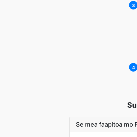
3
4
Su
Se mea faapitoa mo P