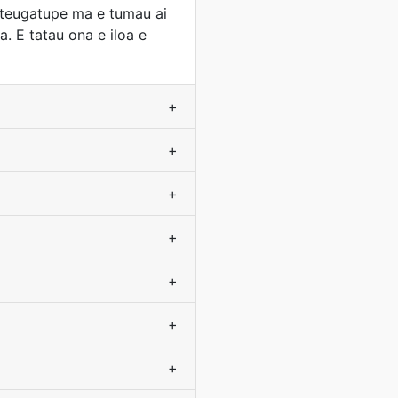
 le teugatupe ma e tumau ai
a. E tatau ona e iloa e
+
+
+
+
+
+
+