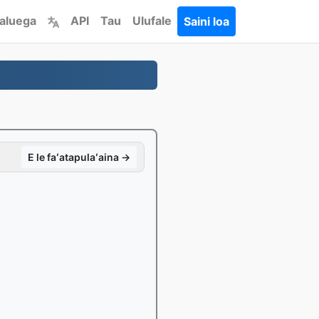
aluega
API
Tau
Ulufale
Saini loa
E le faʻatapulaʻaina →