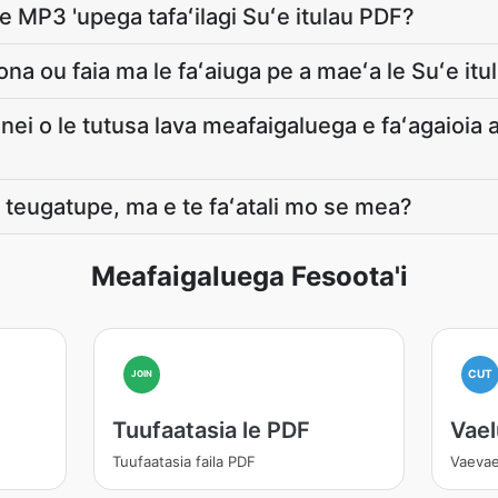
 se MP3 'upega tafaʻilagi Suʻe itulau PDF?
 ona ou faia ma le faʻaiuga pe a maeʻa le Suʻe it
inei o le tutusa lava meafaigaluega e faʻagaioia ai
 teugatupe, ma e te faʻatali mo se mea?
Meafaigaluega Fesoota'i
CUT
JOIN
Tuufaatasia le PDF
Vael
Tuufaatasia faila PDF
Vaevae 