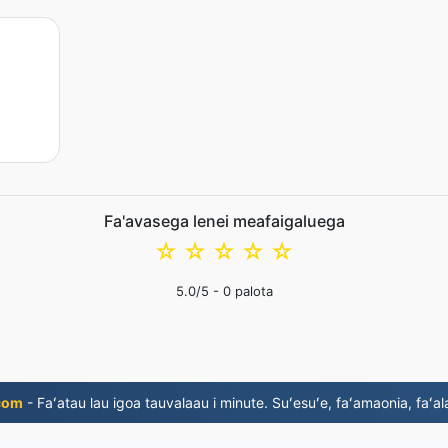
Fa'avasega lenei meafaigaluega
☆
☆
☆
☆
☆
5.0
/5 -
0
palota
com
- Faʻatau lau igoa tauvalaau i minute. Suʻesuʻe, faʻamaonia, faʻala