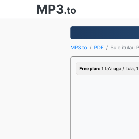
MP3
.to
MP3.to
PDF
Suʻe itulau 
Free plan:
1 faʻaiuga / itula, 1 