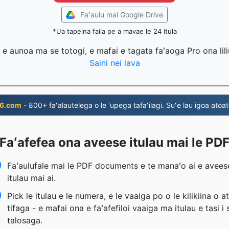
Faʻaulu mai Google Drive
*Ua tapeina faila pe a mavae le 24 itula
la e aunoa ma se totogi, e mafai e tagata faʻaoga Pro ona lili
Saini nei lava
6.com
- 800+ faʻalautelega o le 'upega tafaʻilagi. Suʻe lau igoa atoat
Faʻafefea ona aveese itulau mai le PD
Faʻaulufale mai le PDF documents e te manaʻo ai e avees
itulau mai ai.
Pick le itulau e le numera, e le vaaiga po o le kilikiina o a
tifaga - e mafai ona e faʻafefiloi vaaiga ma itulau e tasi i 
talosaga.