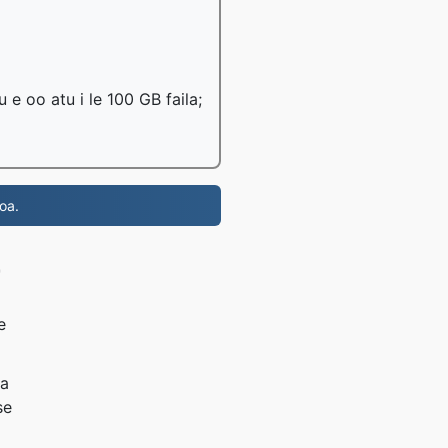
u e oo atu i le 100 GB faila;
oa.
F
e
ta
se