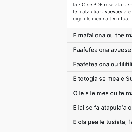
Ia - O se PDF o se ata o se
le mataʻutia o vaevaega e a
uiga i le mea na teu i tua.
E mafai ona ou toe ma
Faafefea ona aveese 
Faafefea ona ou filifil
E totogia se mea e S
O le a le mea ou te ma
E iai se faʻatapulaʻa o
E ola pea le tusiata, 