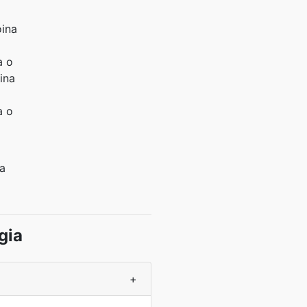
oina
a o
oina
a o
na
gia
+