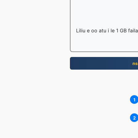
Liliu e oo atu i le 1 GB fai
ns
1
2