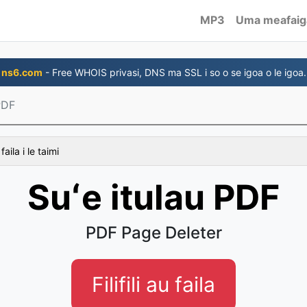
MP3
Uma meafaig
ns6.com
- Free WHOIS privasi, DNS ma SSL i so o se igoa o le igoa.
PDF
faila i le taimi
Suʻe itulau PDF
PDF Page Deleter
Filifili au faila