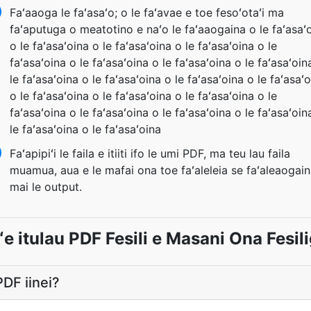
Faʻaaoga le faʻasaʻo; o le faʻavae e toe fesoʻotaʻi ma
faʻaputuga o meatotino e naʻo le faʻaaogaina o le faʻasaʻ
o le faʻasaʻoina o le faʻasaʻoina o le faʻasaʻoina o le
faʻasaʻoina o le faʻasaʻoina o le faʻasaʻoina o le faʻasaʻoin
le faʻasaʻoina o le faʻasaʻoina o le faʻasaʻoina o le faʻasaʻ
o le faʻasaʻoina o le faʻasaʻoina o le faʻasaʻoina o le
faʻasaʻoina o le faʻasaʻoina o le faʻasaʻoina o le faʻasaʻoin
le faʻasaʻoina o le faʻasaʻoina
Faʻapipiʻi le faila e itiiti ifo le umi PDF, ma teu lau faila
muamua, aua e le mafai ona toe faʻaleleia se faʻaleaogai
mai le output.
ʻe itulau PDF Fesili e Masani Ona Fesili
DF iinei?