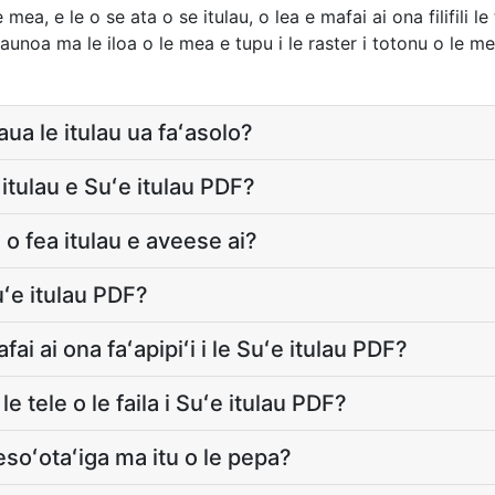
 mea, e le o se ata o se itulau, o lea e mafai ai ona filifili
unoa ma le iloa o le mea e tupu i le raster i totonu o le me
ua le itulau ua faʻasolo?
itulau e Suʻe itulau PDF?
i o fea itulau e aveese ai?
uʻe itulau PDF?
fai ai ona faʻapipiʻi i le Suʻe itulau PDF?
 le tele o le faila i Suʻe itulau PDF?
fesoʻotaʻiga ma itu o le pepa?