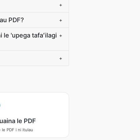
+
ulau PDF?
+
 le 'upega tafaʻilagi
+
+
uaina le PDF
le PDF i ni itulau