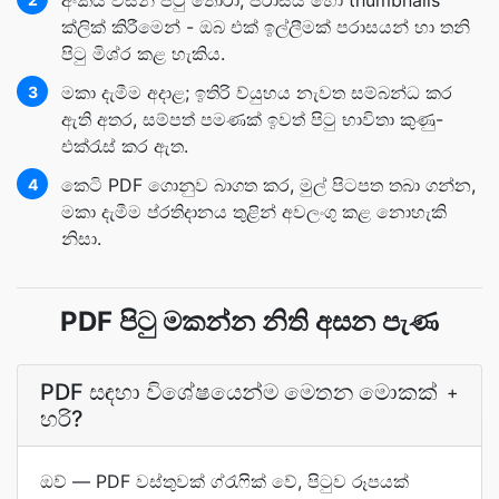
අංකය විසින් පිටු තෝරා, පරාසය හෝ thumbnails
ක්ලික් කිරීමෙන් - ඔබ එක් ඉල්ලීමක් පරාසයන් හා තනි
පිටු මිශ්ර කළ හැකිය.
මකා දැමීම අදාළ; ඉතිරි ව්යුහය නැවත සම්බන්ධ කර
3
ඇති අතර, සම්පත් පමණක් ඉවත් පිටු භාවිතා කුණු-
එක්රැස් කර ඇත.
කෙටි PDF ගොනුව බාගත කර, මුල් පිටපත තබා ගන්න,
4
මකා දැමීම ප්රතිදානය තුළින් අවලංගු කළ නොහැකි
නිසා.
PDF පිටු මකන්න නිති අසන පැණ
PDF සඳහා විශේෂයෙන්ම මෙතන මොකක්
+
හරි?
ඔව් — PDF වස්තුවක් ග්රැෆික් වේ, පිටුව රූපයක්