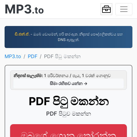
MP3
.to
ඩී.එන්.ඒ.
- ඔබේ ඩොමේන්, හරි කර ඇත. නිදහස් පෞද්ගලිකත්වය සහ
DNS ඇතුළත්.
MP3.to
PDF
PDF පිටු මකන්න
නිදහස් සැලැස්ම:
1 පරිවර්තනය / පැය, 1 වරක් ගොනුව
සීමා රහිතව යන්න →
PDF පිටු මකන්න
PDF පිටුව මකන්න
ඔබගේ ගොනු තෝරන්න