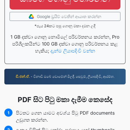
Google ඩ්‍රයිව් වෙතින් ආයාත කරන්න
*පැය 24කට පසු ගොනු මකා දමන ලදී
1 GB දක්වා ගොනු නොමිලේ පරිවර්තනය කරන්න, Pro
පරිශීලකයින්ට 100 GB දක්වා ගොනු පරිවර්තනය කළ
හැකිය;
දැන්ම ලියාපදිංචි වන්න
ඩී.එන්.ඒ.
- විනාඩි ඔබේ ඩොමේන් මිලදී. සෙවුම්, ලියාපදිංචි, ආරම්භ.
PDF සිට පිටු මකා දැමීම කෙසේද
පිටතට ගෙන යාමට අවශ්ය පිටු PDF documents
1
උඩුගත කරන්න.
2