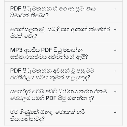
PDF පිටු මකන්න හි ගොනු ප්‍රමාණය
+
සීමාවක් තිබේද?
පොත්සලකුණු, සබැඳි සහ ආකෘති ක්ෂේත්ර
+
ජිවත් වේද?
MP3 අඩවිය PDF පිටු මකන්න
+
සත්කාරකත්වය දක්වන්නේ ඇයි?
PDF පිටු මකන්න අවසන් වූ පසු මම
+
ප්රතිඵලය සමඟ කුමක් කළ යුතුද?
සහෝදර වෙබ් අඩවි ධාවනය කරන එකම
+
මෙවලම මෙහි PDF පිටු මකන්න ද?
මට ගිණුමක් ඕනද, මොකක් හරි
+
තියාගන්නවද?