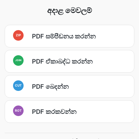
අදාළ මෙවලම්
PDF සම්පීඩනය කරන්න
ZIP
PDF ඒකාබද්ධ කරන්න
JOIN
PDF බෙදන්න
CUT
PDF කරකවන්න
ROT