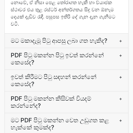
නොවේ, ඒ නිසා පෙළ තෝරාගත හැකි හා ව්යාජක
ස්ථාවර එය තුළ රස්ටර් අන්තර්ගතය සිදු වන ඕනෑම
දෙයක් දැඩිව රැඳී. පසුපස ඉතිරි දේ ගැන දැන ගැනීමට
වටී.
මට මකාදැමූ පිටු ආපසු ලබා ගත හැකිද?
+
PDF පිටු මකන්න පිටු ඉවත් කරන්නේ
+
කෙසේද?
ඉවත් කිරීමට පිටු සඳහන් කරන්නේ
+
කෙසේද?
PDF පිටු මකන්න කිසිවක් වියදම්
+
කරන්නේද?
මට PDF පිටු මකන්න වෙත උඩුගත කළ
+
හැක්කේ කුමක්ද?