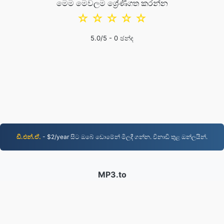
මෙම මෙවලම ශ්‍රේණිගත කරන්න
☆
☆
☆
☆
☆
5.0
/5 -
0
ඡන්ද
ඩී.එන්.ඒ.
- $2/year සිට ඔබේ ඩොමේන් මිලදී ගන්න. විනාඩි තුළ ඔන්ලයින්.
MP3.to
2,331,807 2019 සිට පරිවර්තනය කරන ලද ගොනු
රහස්යතා ප්රතිපත්තිය
|
සේවා කොන්දේසි
|
අපි ගැන
|
අපව
අමතන්න
|
API
|
සාම්පල
|
යෙදුම් ස්ථාපනය කරන්න