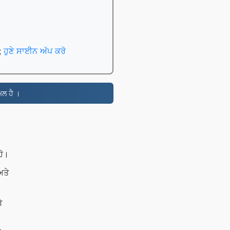
ਨ;
ਹੁਣੇ ਸਾਈਨ ਅੱਪ ਕਰੋ
ਮਲ ਹੈ ।
ਹੋ।
ਅਤੇ
ੇ