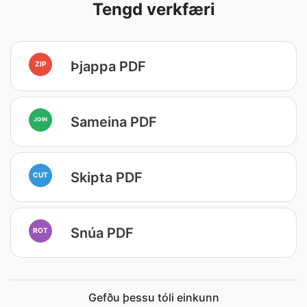
Tengd verkfæri
Þjappa PDF
ZIP
Sameina PDF
JOIN
Skipta PDF
CUT
Snúa PDF
ROT
Gefðu þessu tóli einkunn