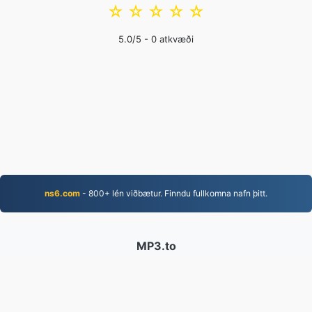
☆
☆
☆
☆
☆
5.0
/5 -
0
atkvæði
ns6.com
- 800+ lén viðbætur. Finndu fullkomna nafn þitt.
MP3.to
2,331,456 Skrár breyttar frá 2019
Persónuverndarstefna
|
Þjónustuskilmálar
|
Um okkur
|
Hafðu samband við okkur
|
API
|
Sýnishorn
|
Setja