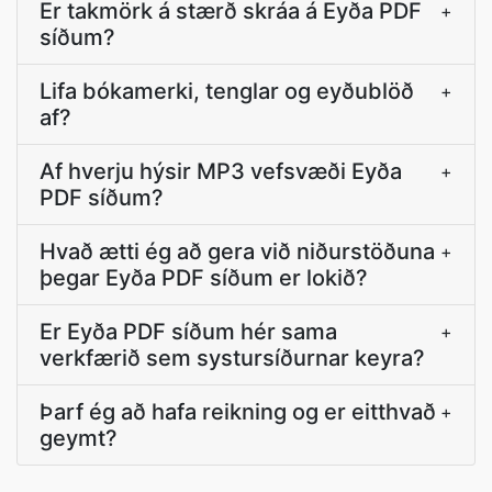
Er takmörk á stærð skráa á Eyða PDF
+
síðum?
Lifa bókamerki, tenglar og eyðublöð
+
af?
Af hverju hýsir MP3 vefsvæði Eyða
+
PDF síðum?
Hvað ætti ég að gera við niðurstöðuna
+
þegar Eyða PDF síðum er lokið?
Er Eyða PDF síðum hér sama
+
verkfærið sem systursíðurnar keyra?
Þarf ég að hafa reikning og er eitthvað
+
geymt?