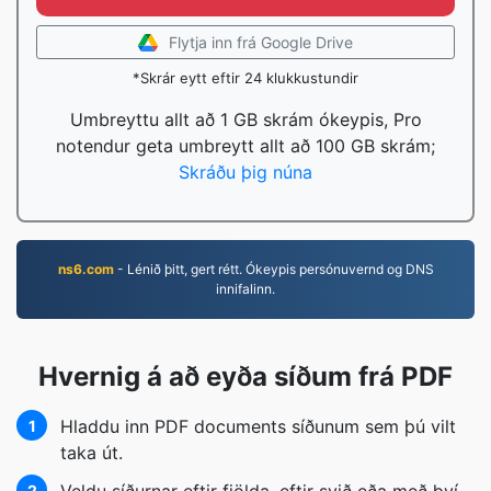
Flytja inn frá Google Drive
*Skrár eytt eftir 24 klukkustundir
Umbreyttu allt að 1 GB skrám ókeypis, Pro
notendur geta umbreytt allt að 100 GB skrám;
Skráðu þig núna
ns6.com
- Lénið þitt, gert rétt. Ókeypis persónuvernd og DNS
innifalinn.
Hvernig á að eyða síðum frá PDF
Hladdu inn PDF documents síðunum sem þú vilt
1
taka út.
2