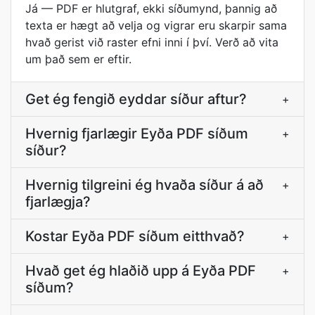
Já — PDF er hlutgraf, ekki síðumynd, þannig að
texta er hægt að velja og vigrar eru skarpir sama
hvað gerist við raster efni inni í því. Verð að vita
um það sem er eftir.
Get ég fengið eyddar síður aftur?
+
Hvernig fjarlægir Eyða PDF síðum
+
síður?
Hvernig tilgreini ég hvaða síður á að
+
fjarlægja?
Kostar Eyða PDF síðum eitthvað?
+
Hvað get ég hlaðið upp á Eyða PDF
+
síðum?