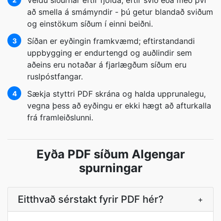
Veldu síðurnar eftir fjölda, eftir svið eða með því
að smella á smámyndir - þú getur blandað sviðum
og einstökum síðum í einni beiðni.
Síðan er eyðingin framkvæmd; eftirstandandi
3
uppbygging er endurtengd og auðlindir sem
aðeins eru notaðar á fjarlægðum síðum eru
ruslpóstfangar.
Sækja styttri PDF skrána og halda upprunalegu,
4
vegna þess að eyðingu er ekki hægt að afturkalla
frá framleiðslunni.
Eyða PDF síðum Algengar
spurningar
Eitthvað sérstakt fyrir PDF hér?
+