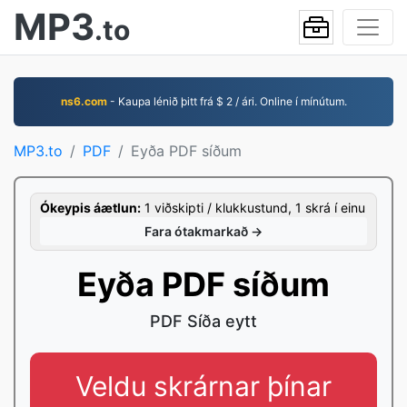
MP3
.to
ns6.com
- Kaupa lénið þitt frá $ 2 / ári. Online í mínútum.
MP3.to
PDF
Eyða PDF síðum
Ókeypis áætlun:
1 viðskipti / klukkustund, 1 skrá í einu
Fara ótakmarkað →
Eyða PDF síðum
PDF Síða eytt
Veldu skrárnar þínar