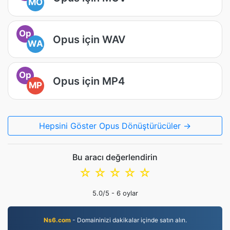
MO
Op
Opus için WAV
WA
Op
Opus için MP4
MP
Hepsini Göster Opus Dönüştürücüler →
Bu aracı değerlendirin
☆
☆
☆
☆
☆
5.0
/5 -
6
oylar
Ns6.com
- Domaininizi dakikalar içinde satın alın.