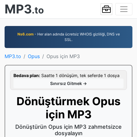
MP3
.to
Ns6.com
- Her alan adında ücretsiz WHOIS gizliliği, DNS ve
SSL.
MP3.to
Opus
Opus için MP3
Bedava plan:
Saatte 1 dönüşüm, tek seferde 1 dosya
Sınırsız Gitmek →
Dönüştürmek Opus
için MP3
Dönüştürün Opus için MP3 zahmetsizce
dosyalayın