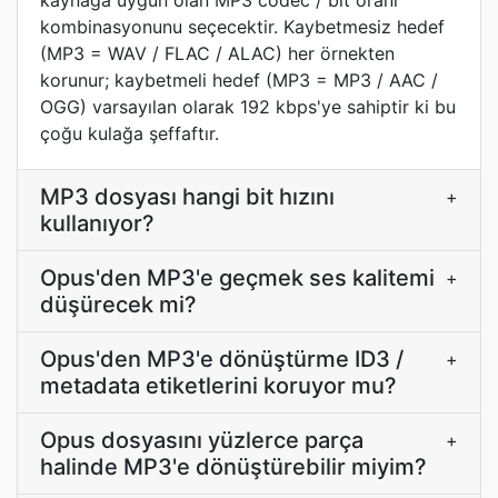
kaynağa uygun olan MP3 codec / bit oranı
kombinasyonunu seçecektir. Kaybetmesiz hedef
(MP3 = WAV / FLAC / ALAC) her örnekten
korunur; kaybetmeli hedef (MP3 = MP3 / AAC /
OGG) varsayılan olarak 192 kbps'ye sahiptir ki bu
çoğu kulağa şeffaftır.
MP3 dosyası hangi bit hızını
+
kullanıyor?
Opus'den MP3'e geçmek ses kalitemi
+
düşürecek mi?
Opus'den MP3'e dönüştürme ID3 /
+
metadata etiketlerini koruyor mu?
Opus dosyasını yüzlerce parça
+
halinde MP3'e dönüştürebilir miyim?