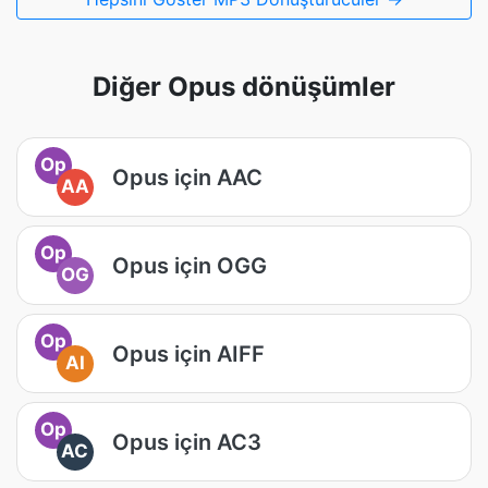
Diğer Opus dönüşümler
Op
Opus için AAC
AA
Op
Opus için OGG
OG
Op
Opus için AIFF
AI
Op
Opus için AC3
AC