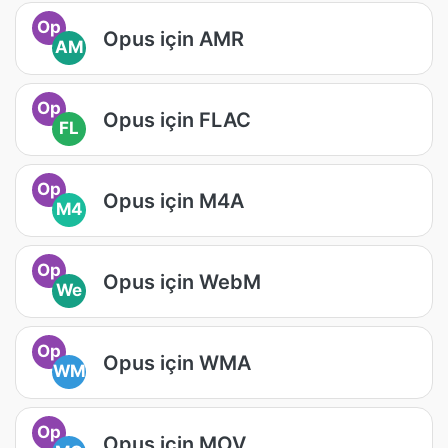
Op
Opus için AMR
AM
Op
Opus için FLAC
FL
Op
Opus için M4A
M4
Op
Opus için WebM
We
Op
Opus için WMA
WM
Op
Opus için MOV