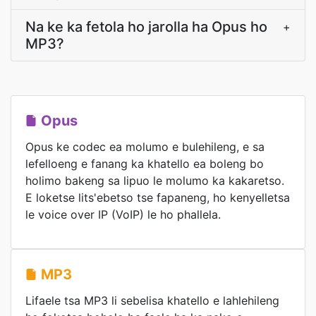
Na ke ka fetola ho jarolla ha Opus ho
+
MP3?
Opus
Opus ke codec ea molumo e bulehileng, e sa
lefelloeng e fanang ka khatello ea boleng bo
holimo bakeng sa lipuo le molumo ka kakaretso.
E loketse lits'ebetso tse fapaneng, ho kenyelletsa
le voice over IP (VoIP) le ho phallela.
MP3
Lifaele tsa MP3 li sebelisa khatello e lahlehileng