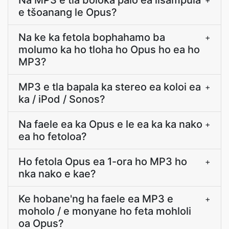
Na MP3 e tla boloka palo ea lisampula
+
e tšoanang le Opus?
Na ke ka fetola bophahamo ba
+
molumo ka ho tloha ho Opus ho ea ho
MP3?
MP3 e tla bapala ka stereo ea koloi ea
+
ka / iPod / Sonos?
Na faele ea ka Opus e le ea ka ka nako
+
ea ho fetoloa?
Ho fetola Opus ea 1-ora ho MP3 ho
+
nka nako e kae?
Ke hobane'ng ha faele ea MP3 e
+
moholo / e monyane ho feta mohloli
oa Opus?