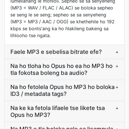
lumellanang le mohloli. Sepheo se sa senyeheng
(MP3 = WAV / FLAC / ALAC) se boloka sepheo
se seng le se seng; sepheo se sa senyeheng
(MP3 = MP3 / AAC / OGG) se khethehile ho 192
kbps se bonts'ang ka ho hlakileng bakeng sa
lihlooho tse ngata.
Faele MP3 e sebelisa bitrate efe?
+
Na ho tloha ho Opus ho ea ho MP3 ho
+
tla fokotsa boleng ba audio?
Na ho fetolela Opus ho MP3 ho boloka
+
ID3 / metadata tags?
Na ke ka fetola lifaele tse likete tsa
+
Opus ho MP3?