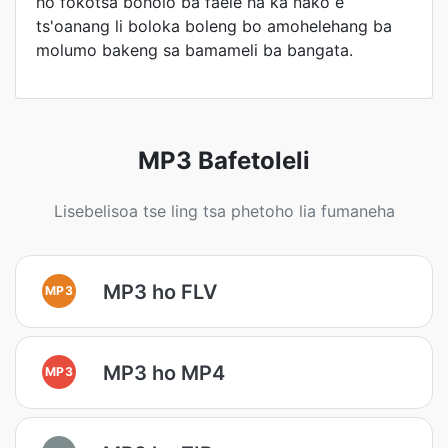
ho fokotsa boholo ba faele ha ka nako e
ts'oanang li boloka boleng bo amohelehang ba
molumo bakeng sa bamameli ba bangata.
MP3 Bafetoleli
Lisebelisoa tse ling tsa phetoho lia fumaneha
MP3 ho FLV
MP3
MP3 ho MP4
MP3