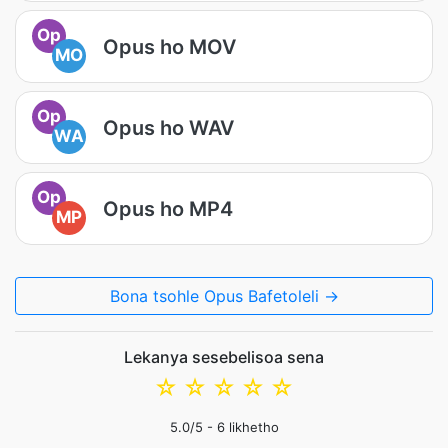
Op
Opus ho MOV
MO
Op
Opus ho WAV
WA
Op
Opus ho MP4
MP
Bona tsohle Opus Bafetoleli →
Lekanya sesebelisoa sena
☆
☆
☆
☆
☆
5.0
/5 -
6
likhetho