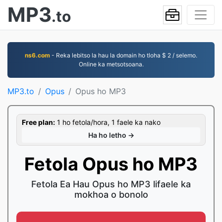
MP3
.to
ns6.com
- Reka lebitso la hau la domain ho tloha $ 2 / selemo.
Online ka metsotsoana.
MP3.to
Opus
Opus ho MP3
Free plan:
1 ho fetola/hora, 1 faele ka nako
Ha ho letho →
Fetola Opus ho MP3
Fetola Ea Hau Opus ho MP3 lifaele ka
mokhoa o bonolo