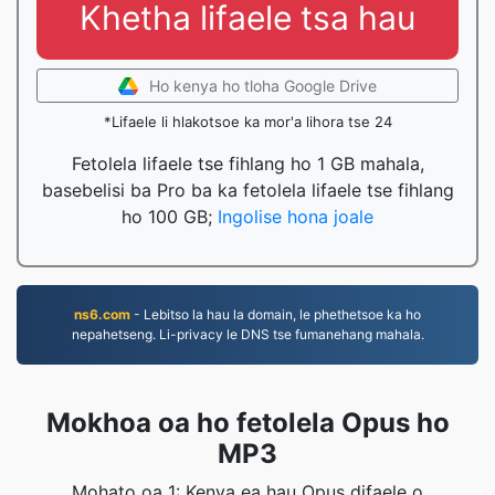
Khetha lifaele tsa hau
Ho kenya ho tloha Google Drive
*Lifaele li hlakotsoe ka mor'a lihora tse 24
Fetolela lifaele tse fihlang ho 1 GB mahala,
basebelisi ba Pro ba ka fetolela lifaele tse fihlang
ho 100 GB;
Ingolise hona joale
ns6.com
- Lebitso la hau la domain, le phethetsoe ka ho
nepahetseng. Li-privacy le DNS tse fumanehang mahala.
Mokhoa oa ho fetolela Opus ho
MP3
Mohato oa 1: Kenya ea hau Opus difaele o