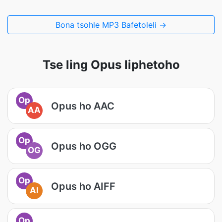
Bona tsohle MP3 Bafetoleli →
Tse ling Opus liphetoho
Op
Opus ho AAC
AA
Op
Opus ho OGG
OG
Op
Opus ho AIFF
AI
Op