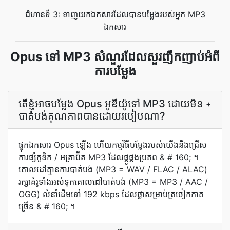
ជំហានទី 3: ទាញយកឯកសារដែលបានបម្លែងរបស់អ្នក MP3
ឯកសារ
Opus ទៅ MP3 សំណួរដែលសួរញឹកញាប់អំពី
ការបម្លែង
តើ​ខ្ញុំ​អាច​បម្លែង Opus អូឌីយ៉ូ​ទៅ MP3 ដោយ​មិន​
+
បាត់បង់​គុណភាព​បាន​ដោយ​របៀប​ណា?
ផ្ទុក​ឯកសារ Opus ឡើង ហើយ​កម្មវិធី​បម្លែង​របស់​យើង​នឹង​ជ្រើស​
ការ​ផ្សំ​កូឌិក / អត្រាប៊ីត MP3 ដែល​ផ្គូផ្គង​ប្រភព & # 160; ។
គោលដៅ​គ្មាន​ការ​បាត់បង់ (MP3 = WAV / FLAC / ALAC)
រក្សា​គំរូ​ទាំងអស់​ទុក​គោលដៅ​បាត់បង់ (MP3 = MP3 / AAC /
OGG) លំនាំដើម​ទៅ 192 kbps ដែល​ថ្លា​សម្រាប់​ត្រចៀក​ភាគ
ច្រើន & # 160; ។