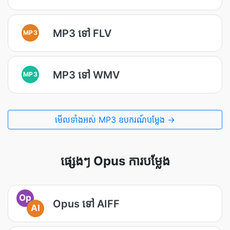
MP3 ទៅ FLV
MP3
MP3 ទៅ WMV
MP3
មើល​ទាំងអស់ MP3 ឧបករណ៍បម្លែង →
ផ្សេងៗ Opus ការបម្លែង
Op
Opus ទៅ AIFF
AI