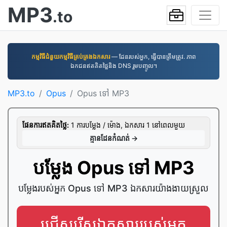
MP3
.to
កម្មវិធី​ជំនួយ​កម្មវិធី​គ្រប់គ្រង​ឯកសារ
— ដែនរបស់អ្នក, ធ្វើបានត្រឹមត្រូវ. ភាព
ឯកជនឥតគិតថ្លៃនិង DNS រួមបញ្ចូល។
MP3.to
Opus
Opus ទៅ MP3
ផែនការ​ឥត​គិត​ថ្លៃ:
1 ការ​បម្លែង / ម៉ោង, ឯកសារ 1 នៅ​ពេល​មួយ
គ្មាន​ដែន​កំណត់ →
បម្លែង Opus ទៅ MP3
បម្លែងរបស់អ្នក Opus ទៅ MP3 ឯកសារយ៉ាងងាយស្រួល
ជ្រើសរើសឯកសាររបស់អ្នក