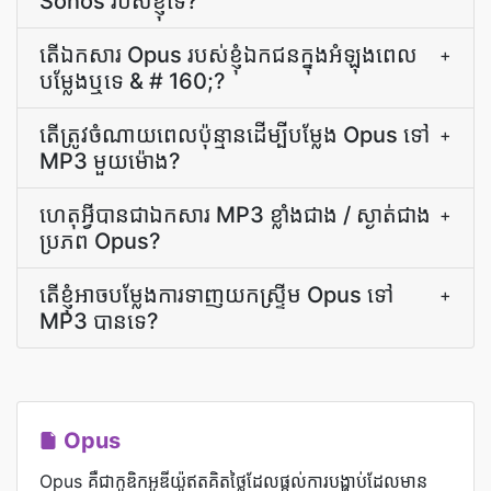
Sonos របស់ខ្ញុំទេ?
តើ​ឯកសារ Opus របស់​ខ្ញុំ​ឯកជន​ក្នុង​អំឡុង​ពេល​
+
បម្លែង​ឬ​ទេ & # 160;?
តើ​ត្រូវ​ចំណាយ​ពេល​ប៉ុន្មាន​ដើម្បី​បម្លែង Opus ទៅ
+
MP3 មួយ​ម៉ោង?
ហេតុ​អ្វី​បាន​ជា​ឯកសារ MP3 ខ្លាំង​ជាង / ស្ងាត់​ជាង​
+
ប្រភព Opus?
តើ​ខ្ញុំ​អាច​បម្លែង​ការ​ទាញយក​ស្ទ្រីម Opus ទៅ
+
MP3 បាន​ទេ?
Opus
Opus គឺជាកូឌិកអូឌីយ៉ូឥតគិតថ្លៃដែលផ្តល់ការបង្ហាប់ដែលមាន