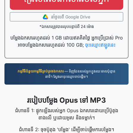
នាំចូល​ពី Google Drive
*ឯកសារត្រូវបានលុបបន្ទាប់ពី 24 ម៉ោង
បម្លែងឯកសាររហូតដល់ 1 GB ដោយឥតគិតថ្លៃ អ្នកប្រើប្រាស់ Pro
អាចបម្លែងឯកសាររហូតដល់ 100 GB;
ចុះឈ្មោះឥឡូវនេះ
កម្មវិធី​ជំនួយ​កម្មវិធី​គ្រប់គ្រង​ឯកសារ
— ទិញដែនរបស់អ្នកក្នុងរយៈពេលប៉ុន្មាន
នាទី។ ស្វែងរកចុះឈ្មោះចាប់ផ្តើម។
របៀបបម្លែង Opus ទៅ MP3
ជំហានទី 1: ផ្ទុកឡើងរបស់អ្នក Opus ឯកសារដោយប្រើប៊ូតុង
ខាងលើ ឬដោយអូស និងទម្លាក់។
ជំហានទី 2: ចុចប៊ូតុង 'បម្លែង' ដើម្បីចាប់ផ្តើមការបម្លែង។