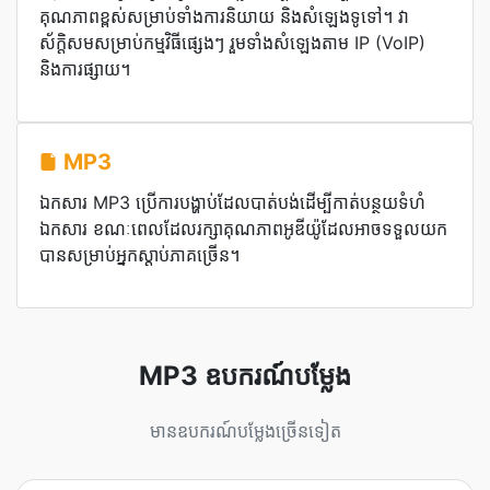
គុណភាពខ្ពស់សម្រាប់ទាំងការនិយាយ និងសំឡេងទូទៅ។ វា​
ស័ក្តិសម​សម្រាប់​កម្មវិធី​ផ្សេងៗ រួម​ទាំង​សំឡេង​តាម IP (VoIP)
និង​ការ​ផ្សាយ។
MP3
ឯកសារ MP3 ប្រើការបង្ហាប់ដែលបាត់បង់ដើម្បីកាត់បន្ថយទំហំ
ឯកសារ ខណៈពេលដែលរក្សាគុណភាពអូឌីយ៉ូដែលអាចទទួលយក
បានសម្រាប់អ្នកស្តាប់ភាគច្រើន។
MP3 ឧបករណ៍បម្លែង
មានឧបករណ៍បម្លែងច្រើនទៀត