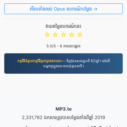
មើល​ទាំងអស់ Opus ឧបករណ៍បម្លែង →
វាយតម្លៃឧបករណ៍នេះ
☆
☆
☆
☆
☆
5.0
/5 -
6
ការបោះឆ្នោត
កម្មវិធី​ជំនួយ​កម្មវិធី​គ្រប់គ្រង​ឯកសារ
— ទិញដែនរបស់អ្នកពី $2/ឆ្នាំ។ នៅលើ
បណ្តាញក្នុងរយៈពេលប៉ុន្មាននាទី។
MP3.to
2,331,782 ឯកសារត្រូវបានបម្លែងតាំងពីឆ្នាំ 2019