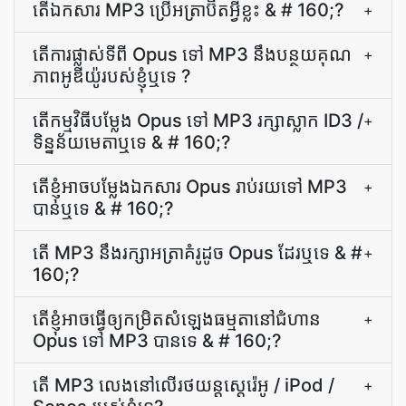
តើ​ឯកសារ MP3 ប្រើ​អត្រាប៊ីត​អ្វី​ខ្លះ & # 160;?
+
តើ​ការ​ផ្លាស់ទី​ពី Opus ទៅ MP3 នឹង​បន្ថយ​គុណ
+
ភាព​អូឌីយ៉ូ​របស់​ខ្ញុំ​ឬ​ទេ ?
តើ​កម្មវិធី​បម្លែង Opus ទៅ MP3 រក្សា​ស្លាក ID3 /
+
ទិន្នន័យ​មេតា​ឬទេ & # 160;?
តើ​ខ្ញុំ​អាច​បម្លែង​ឯកសារ Opus រាប់រយ​ទៅ MP3
+
បាន​ឬ​ទេ & # 160;?
តើ MP3 នឹង​រក្សា​អត្រា​គំរូ​ដូច Opus ដែរឬទេ & #
+
160;?
តើ​ខ្ញុំ​អាច​ធ្វើ​ឲ្យ​កម្រិត​សំឡេង​ធម្មតា​នៅ​ជំហាន
+
Opus ទៅ MP3 បាន​ទេ & # 160;?
តើ MP3 លេងនៅលើរថយន្តស្តេរ៉េអូ / iPod /
+