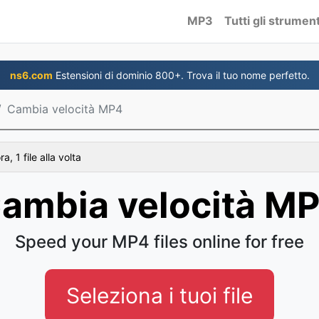
MP3
Tutti gli strument
ns6.com
Estensioni di dominio 800+. Trova il tuo nome perfetto.
Cambia velocità MP4
, 1 file alla volta
ambia velocità M
Speed your MP4 files online for free
Seleziona i tuoi file