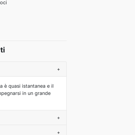
oci
ti
+
 è quasi istantanea e il
impegnarsi in un grande
+
+