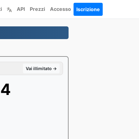
i
API
Prezzi
Accesso
Iscrizione
Vai illimitato →
P4