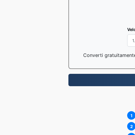
Vel
Converti gratuitamente 
1
2