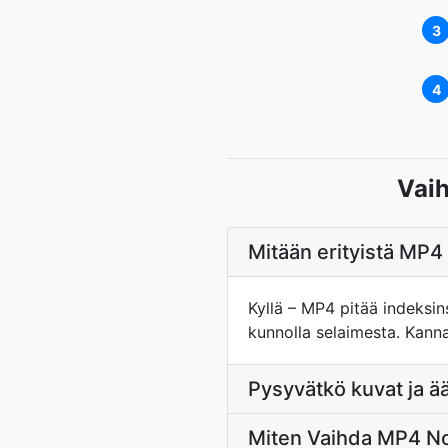
3
4
Vai
Mitään erityistä MP4
Kyllä – MP4 pitää indeksi
kunnolla selaimesta. Kann
Pysyvätkö kuvat ja ä
Miten Vaihda MP4 No