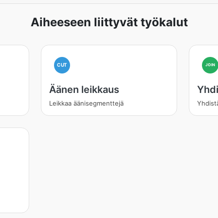
Aiheeseen liittyvät työkalut
CUT
JOIN
Äänen leikkaus
Yhdi
Leikkaa äänisegmenttejä
Yhdist