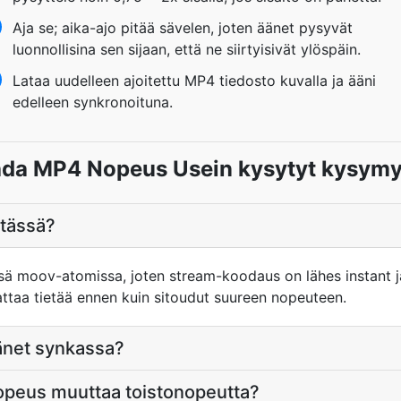
Aja se; aika-ajo pitää sävelen, joten äänet pysyvät
luonnollisina sen sijaan, että ne siirtyisivät ylöspäin.
Lataa uudelleen ajoitettu MP4 tiedosto kuvalla ja ääni
edelleen synkronoituna.
hda MP4 Nopeus Usein kysytyt kysymy
 tässä?
nsä moov-atomissa, joten stream-koodaus on lähes instant j
attaa tietää ennen kuin sitoudut suureen nopeuteen.
änet synkassa?
peus muuttaa toistonopeutta?