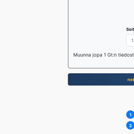
Soi
Muunna jopa 1 Gt:n tiedost
ns
1
2