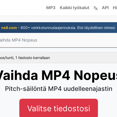
MP3
Kaikki työkalut
API
Hi
ns6.com
- 800+ verkkotunnuslaajennuksia. Etsi täydellinen nimesi.
aihda MP4 Nopeus
s/tunti, 1 tiedosto kerrallaan
Vaihda MP4 Nopeu
Pitch-säilöntä MP4 uudelleenajastin
Valitse tiedostosi