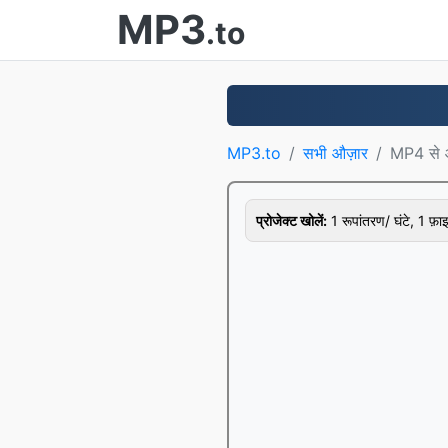
MP3
.to
MP3.to
सभी औज़ार
MP4 से ऑ
प्रोजेक्ट खोलें:
1 रूपांतरण/ घंटे, 1 फ़