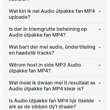
Wat kin ik nei Audio útpakke fan MP4
+
uploade?
Is der in triemgrutte beheining op
+
Audio útpakke fan MP4?
Wat bart der mei audio, ûndertiteling
+
en haadstik tracks?
Wêrom host in side MP3 Audio
+
útpakke fan MP4?
Wat moat ik dwaan mei it resultaat as
+
Audio útpakke fan MP4 klear is?
Is Audio útpakke fan MP4 hjir itselde
+
ark as de sibben dy't draaie?