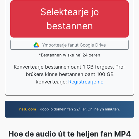
Selektearje jo
bestannen
Ymportearje fanút Google Drive
*Bestannen wiske nei 24 oeren
Konvertearje bestannen oant 1 GB fergees, Pro-
brûkers kinne bestannen oant 100 GB
konvertearje;
Registrearje no
ns6. com
- Koop jo domein fan $2/ jier. Online yn minuten.
Hoe de audio út te heljen fan MP4