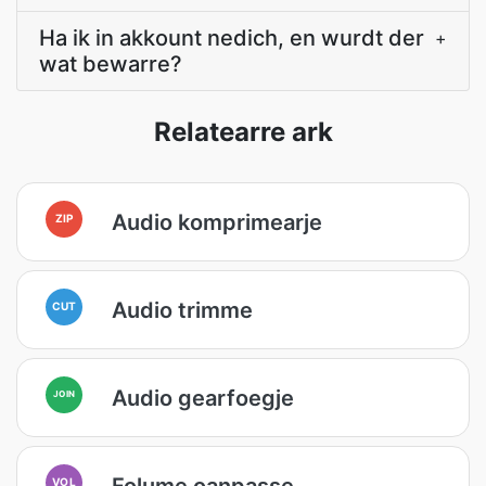
Ha ik in akkount nedich, en wurdt der
+
wat bewarre?
Relatearre ark
Audio komprimearje
ZIP
Audio trimme
CUT
Audio gearfoegje
JOIN
Folume oanpasse
VOL