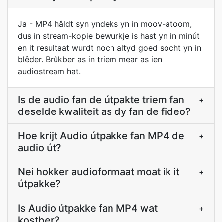
Ja - MP4 hâldt syn yndeks yn in moov-atoom,
dus in stream-kopie bewurkje is hast yn in minút
en it resultaat wurdt noch altyd goed socht yn in
blêder. Brûkber as in triem mear as ien
audiostream hat.
Is de audio fan de útpakte triem fan
+
deselde kwaliteit as dy fan de fideo?
Hoe krijt Audio útpakke fan MP4 de
+
audio út?
Nei hokker audioformaat moat ik it
+
útpakke?
Is Audio útpakke fan MP4 wat
+
kostber?