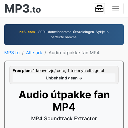
MP3
.to
ns6. com
- 800+ domeinnamme-útwreidingen. Sykje jo
perfekte namme.
MP3.to
Alle ark
Audio útpakke fan MP4
Free plan:
1 konverzje/ oere, 1 triem yn elts gefal
Unbeheind gean →
Audio útpakke fan
MP4
MP4 Soundtrack Extractor