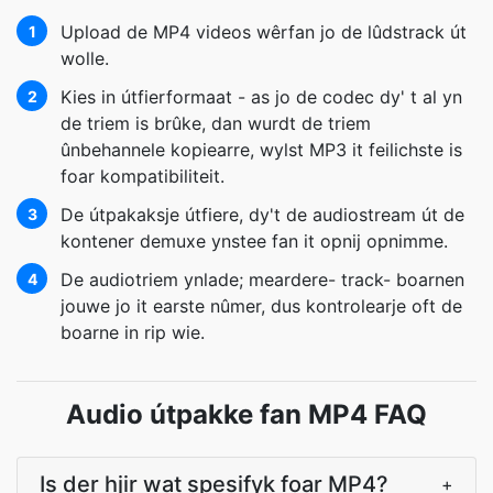
Upload de MP4 videos wêrfan jo de lûdstrack út
1
wolle.
Kies in útfierformaat - as jo de codec dy' t al yn
2
de triem is brûke, dan wurdt de triem
ûnbehannele kopiearre, wylst MP3 it feilichste is
foar kompatibiliteit.
De útpakaksje útfiere, dy't de audiostream út de
3
kontener demuxe ynstee fan it opnij opnimme.
De audiotriem ynlade; meardere- track- boarnen
4
jouwe jo it earste nûmer, dus kontrolearje oft de
boarne in rip wie.
Audio útpakke fan MP4 FAQ
Is der hjir wat spesifyk foar MP4?
+