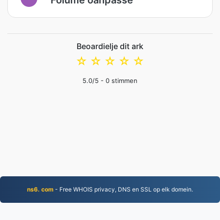
Beoardielje dit ark
☆
☆
☆
☆
☆
5.0
/5 -
0
stimmen
ns6. com
- Free WHOIS privacy, DNS en SSL op elk domein.