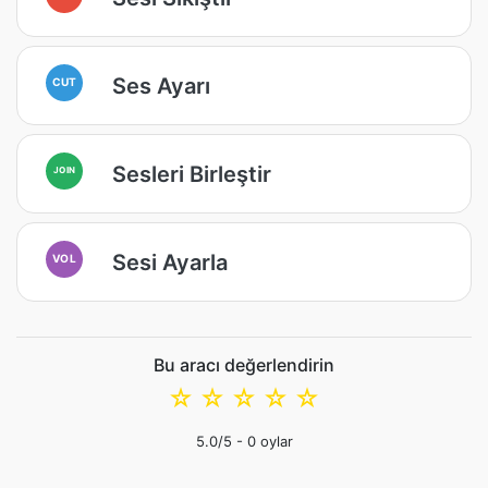
Ses Ayarı
CUT
Sesleri Birleştir
JOIN
Sesi Ayarla
VOL
Bu aracı değerlendirin
☆
☆
☆
☆
☆
5.0
/5 -
0
oylar