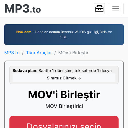
MP3
.to
Ns6.com
- Her alan adında ücretsiz WHOIS gizliliği, DNS ve
SSL.
MP3.to
Tüm Araçlar
MOV'i Birleştir
Bedava plan:
Saatte 1 dönüşüm, tek seferde 1 dosya
Sınırsız Gitmek →
MOV'i Birleştir
MOV Birleştirici
Dosyalarınızı seçin