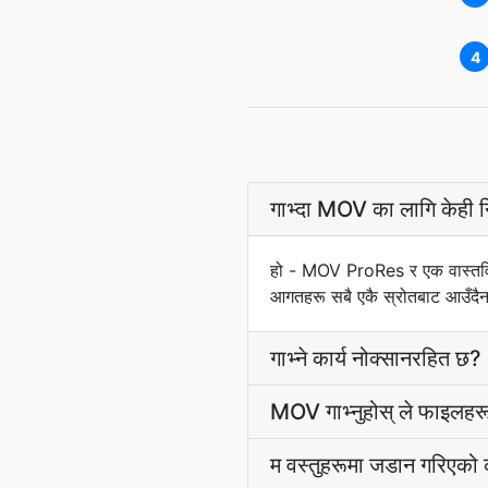
4
गाभ्दा MOV का लागि केही नि
हो - MOV ProRes र एक वास्तविक 
आगतहरू सबै एकै स्रोतबाट आउँदैन
गाभ्ने कार्य नोक्सानरहित छ?
MOV गाभ्नुहोस् ले फाइलह
म वस्तुहरूमा जडान गरिएको क