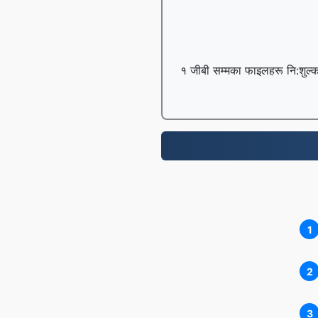
१ जीबी सम्मका फाइलहरू नि:शुल्क 
1
2
3