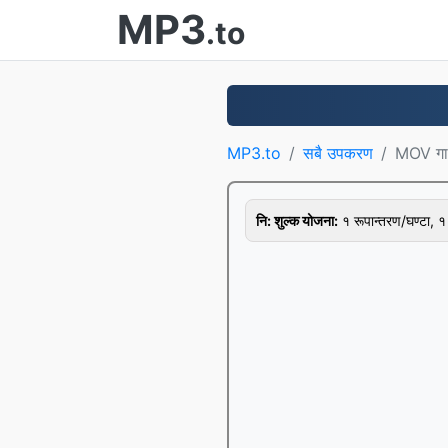
MP3
.to
MP3.to
सबै उपकरण
MOV गाभ्
नि: शुल्क योजना:
१ रूपान्तरण/घण्टा,