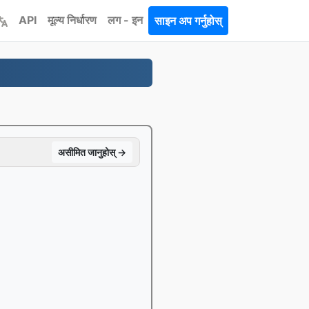
API
मूल्य निर्धारण
लग - इन
साइन अप गर्नुहोस्
असीमित जानुहोस् →