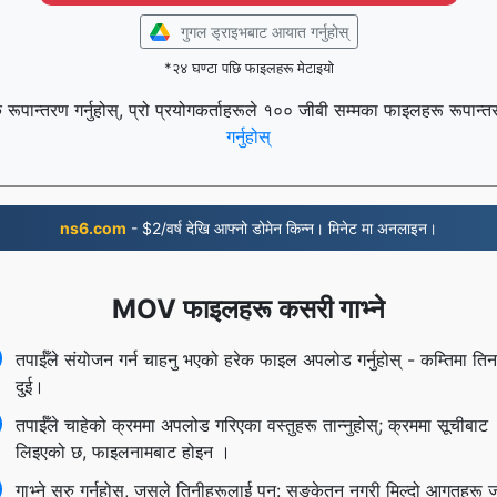
गुगल ड्राइभबाट आयात गर्नुहोस्
*२४ घण्टा पछि फाइलहरू मेटाइयो
रूपान्तरण गर्नुहोस्, प्रो प्रयोगकर्ताहरूले १०० जीबी सम्मका फाइलहरू रूपान्त
गर्नुहोस्
ns6.com
- $2/वर्ष देखि आफ्नो डोमेन किन्न। मिनेट मा अनलाइन।
MOV फाइलहरू कसरी गाभ्ने
तपाईँले संयोजन गर्न चाहनु भएको हरेक फाइल अपलोड गर्नुहोस् - कम्तिमा ति
दुई।
तपाईँले चाहेको क्रममा अपलोड गरिएका वस्तुहरू तान्नुहोस्; क्रममा सूचीबाट
लिइएको छ, फाइलनामबाट होइन ।
गाभ्ने सुरु गर्नुहोस्, जसले तिनीहरूलाई पुन: सङ्केतन नगरी मिल्दो आगतहरू