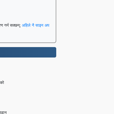
रण गर्न सक्छन्;
अहिले नै साइन अप
नको
 जडान