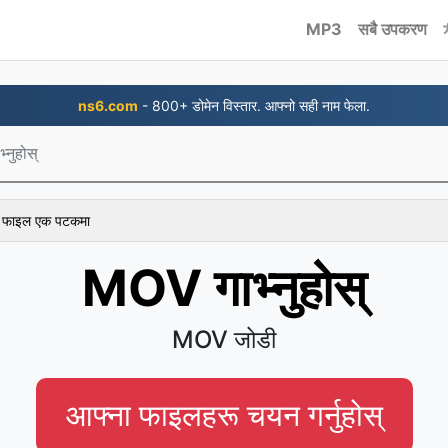
MP3
सबै उपकरण
ns6.com
- 800+ डोमेन विस्तार. आफ्नो सही नाम फेला.
नुहोस्
 १ फाइल एक पटकमा
MOV गाभ्नुहोस्
MOV जोडी
आफ्ना फाइलहरू चयन गर्नुहोस्