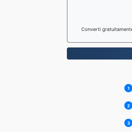
Converti gratuitamente 
1
2
3