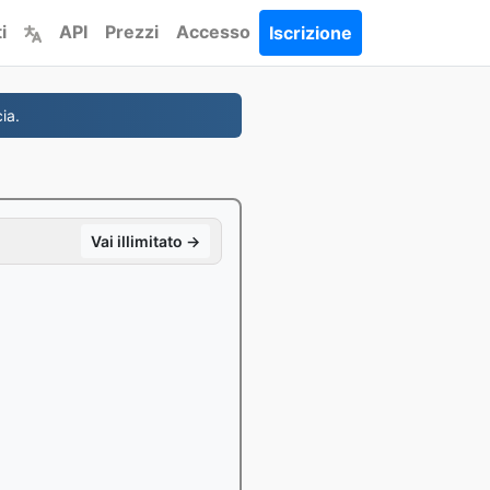
i
API
Prezzi
Accesso
Iscrizione
ia.
Vai illimitato →