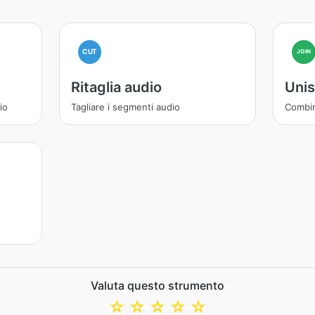
CUT
JOIN
Ritaglia audio
Unis
io
Tagliare i segmenti audio
Combin
Valuta questo strumento
☆
☆
☆
☆
☆