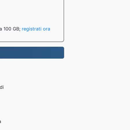
o a 100 GB;
registrati ora
di
a