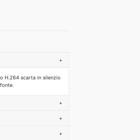
+
lo H.264 scarta in silenzio
fonte.
+
+
+