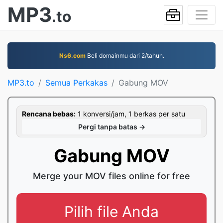
MP3
.to
Ns6.com
Beli domainmu dari 2/tahun.
MP3.to
Semua Perkakas
Gabung MOV
Rencana bebas:
1 konversi/jam, 1 berkas per satu
Pergi tanpa batas →
Gabung MOV
Merge your MOV files online for free
Pilih file Anda