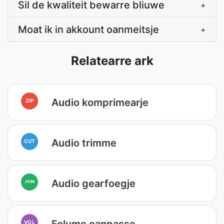
Sil de kwaliteit bewarre bliuwe
+
Moat ik in akkount oanmeitsje
+
Relatearre ark
Audio komprimearje
ZIP
Audio trimme
CUT
Audio gearfoegje
JOIN
Folume oanpasse
VOL