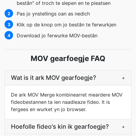
bestân" of troch te slepen en te pleatsen
Pas jo ynstellings oan as nedich
2
Klik op de knop om jo bestân te ferwurkjen
3
Download jo ferwurke MOV-bestân
4
MOV gearfoegje FAQ
Wat is it ark MOV gearfoegje?
+
De ark MOV Merge kombinearret meardere MOV
fideobestannen ta ien naadleaze fideo. It is
fergees en wurket yn jo browser.
Hoefolle fideo's kin ik gearfoegje?
+