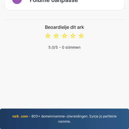
Beoardielje dit ark
☆
☆
☆
☆
☆
5.0
/5 -
0
stimmen
ns6. com
- 800+ domeinnamme-útwreidingen. Sykje jo perfekte
namme.