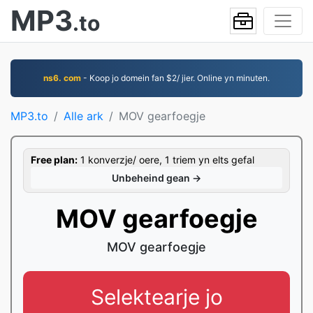
MP3
.to
ns6. com
- Koop jo domein fan $2/ jier. Online yn minuten.
MP3.to
Alle ark
MOV gearfoegje
Free plan:
1 konverzje/ oere, 1 triem yn elts gefal
Unbeheind gean →
MOV gearfoegje
MOV gearfoegje
Selektearje jo