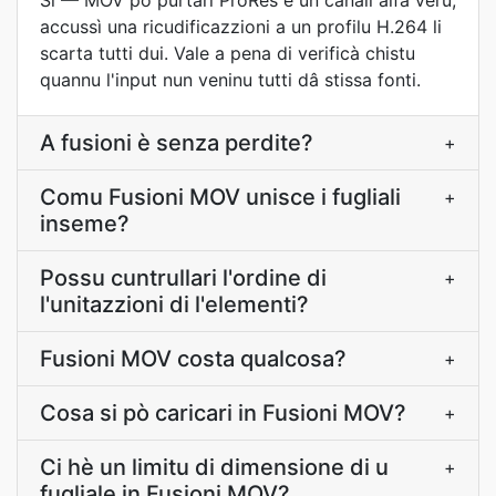
Sì — MOV pò purtari ProRes e un canali alfa veru,
accussì una ricudificazzioni a un profilu H.264 li
scarta tutti dui. Vale a pena di verificà chistu
quannu l'input nun veninu tutti dâ stissa fonti.
A fusioni è senza perdite?
+
Comu Fusioni MOV unisce i fugliali
+
inseme?
Possu cuntrullari l'ordine di
+
l'unitazzioni di l'elementi?
Fusioni MOV costa qualcosa?
+
Cosa si pò caricari in Fusioni MOV?
+
Ci hè un limitu di dimensione di u
+
fugliale in Fusioni MOV?