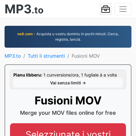
MP3
.to
ns6.com
- Acquista u vostru duminiu in pochi minuti. Cerca,
registra, lancià.
MP3.to
Tutti li strumenti
Fusioni MOV
Pianu libberu:
1 cunversione/ora, 1 fugliale à a volta
Vai senza limiti →
Fusioni MOV
Merge your MOV files online for free
Selezziunate i vostri