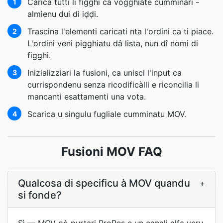
Carica tutti li figghi ca vogghiate cumminari -
1
almìenu dui di iḍḍi.
Trascina l'elementi caricati nta l'ordini ca ti piace.
2
L'ordini veni pigghiatu dâ lista, nun dî nomi di
figghi.
Inizializziari la fusioni, ca unisci l'input ca
3
currispondenu senza ricodificàlli e riconcilia li
mancanti esattamenti una vota.
Scarica u singulu fugliale cumminatu MOV.
4
Fusioni MOV FAQ
Qualcosa di specificu à MOV quandu
+
si fonde?