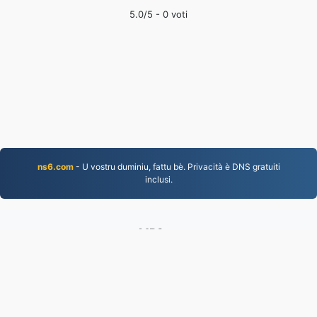
5.0
/5 -
0
voti
ns6.com
- U vostru duminiu, fattu bè. Privacità è DNS gratuiti
inclusi.
MP3.to
2,331,739 I fugliali cunvertiti dapoi u 2019
Pulitica di privacy
|
Cundizioni di serviziu
|
Nantu à
noi
|
Cuntatta ci
|
API
|
Campioni
|
Installa l'app