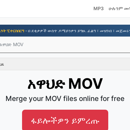
MP3
ሁሉንም መ
ሴንት ፒተርስበርግ
- በ ደቂቃዎች ውስጥ ዶሜይንዎን ይግዙ. ፈልግ ፣ መዝገብ ፣ መጀመሩን
አዋህድ MOV
ጊዜ
አዋህድ MOV
Merge your MOV files online for free
ፋይሎችዎን ይምረጡ