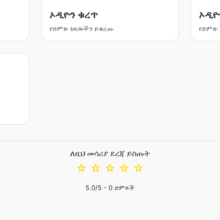
ኦዲዮን ቁረጥ
ኦዲዮ
የድምጽ ክፍሎችን ይቁረጡ
የድምጽ
ለዚህ መሳሪያ ደረጃ ይስጡት
☆
☆
☆
☆
☆
5.0
/5 -
0
ድምጾች