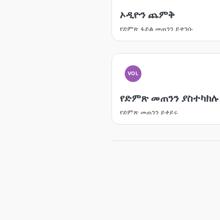
ኦዲዮን ጨምቅ
የድምጽ ፋይል መጠንን ይቀንሱ
VOL
የድምጽ መጠንን ያስተካክሉ
የድምጽ መጠንን ይቀይሩ