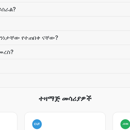
ይሰራል?
ህንነታቸው የተጠበቀ ናቸው?
መረስ?
ተዛማጅ መሳሪያዎች
CUT
JOIN