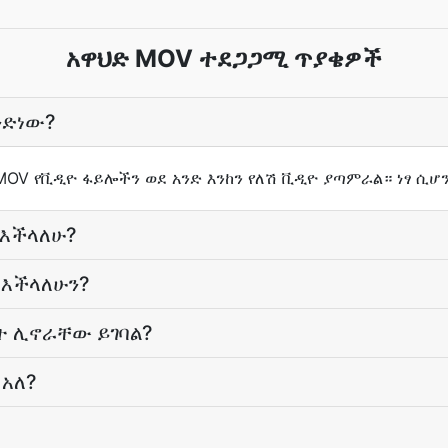
አዋህድ MOV ተደጋጋሚ ጥያቄዎች
ንድነው?
MOV የቪዲዮ ፋይሎችን ወደ አንድ እንከን የለሽ ቪዲዮ ያጣምራል። ነፃ ሲሆ
 እችላለሁ?
 እችላለሁን?
ት ሊኖራቸው ይገባል?
አለ?