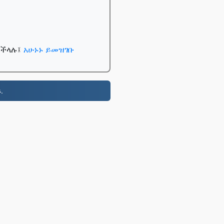
ይችላሉ፤
አሁኑኑ ይመዝገቡ
.