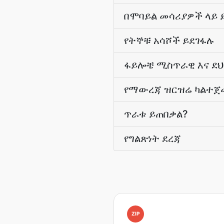
በሞባይል መሳሪያዎች ላይ 
የትኞቹ አሳሾች ይደገፋሉ
ፋይሎቼ ሚስጥራዊ እና ደ
የማውረጃ ዝርዝሬ ካልተጀ
ጥራቱ ይጠበቃል?
የግልጽነት ደረጃ
ZIP