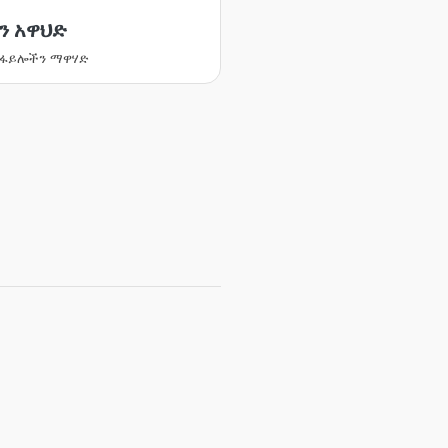
ን አዋህድ
 ፋይሎችን ማዋሃድ