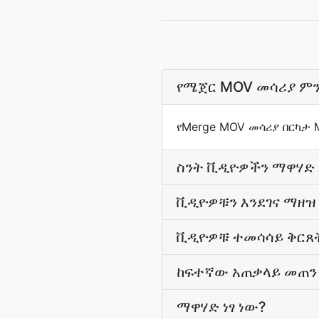
የሜጀር MOV መሳሪያ ም
የMerge MOV መሳሪያ በርካታ 
ስንት ቪዲዮዎችን ማዋሃድ
ቪዲዮዎቹን እንደገና ማዘዝ
ቪዲዮዎቹ ተመሳሳይ ቅርጸ
ከፍተኛው አጠቃላይ መጠን 
ማዋሃድ ነፃ ነው?