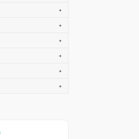
+
+
+
+
+
+