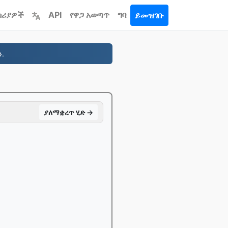
ሳሪያዎች
API
የዋጋ አወጣጥ
ግባ
ይመዝገቡ
.
ያለማቋረጥ ሂድ →