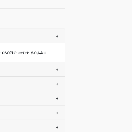
+
ን በአሳሽዎ ውስጥ ይሰራል።
+
+
+
+
+