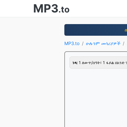
MP3
.to
MP3.to
ሁሉንም መሳሪያዎች
ነጻ:
1 ለውጥ/ሰዓት፣ 1 ፋይል በአንድ 