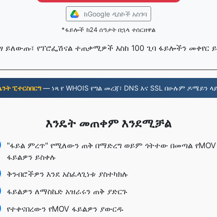
ከGoogle ዲስኮች አስገባ
*ፋይሎች ከ24 ሰዓታት በኋላ ተሰርዘዋል
በነፃ ይለውጡ፣ የፕሮፌሽናል ተጠቃሚዎች እስከ 100 ጊባ ፋይሎችን መቀየር 
ሴንት ፒተርስበርግ
— ነጻ የ WHOIS የግል መረጃ፣ DNS እና SSL በሁሉም ዶሜይን ላይ
እንዴት መጠቀም እንደሚቻል
"ፋይል ምረጥ" የሚለውን ጠቅ በማድረግ ወይም ጎትተው በመጣል የMOV
ፋይልዎን ይስቀሉ
ቅንብሮችዎን እንደ አስፈላጊነቱ ያስተካክሉ
ፋይልዎን ለማስኬድ አዝራሩን ጠቅ ያድርጉ
የተቀናበረውን የMOV ፋይልዎን ያውርዱ