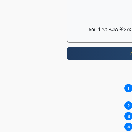
እስከ 1 ጊባ ፋይሎችን 
1
2
3
4