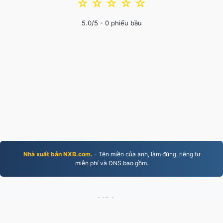
☆
☆
☆
☆
☆
5.0
/5 -
0
phiếu bầu
Nhà xuất bản NXB.com.
- Tên miền của anh, làm đúng, riêng tư
miễn phí và DNS bao gồm.
MP3.to
2,331,831 Các tệp đã được chuyển đổi từ năm 2019