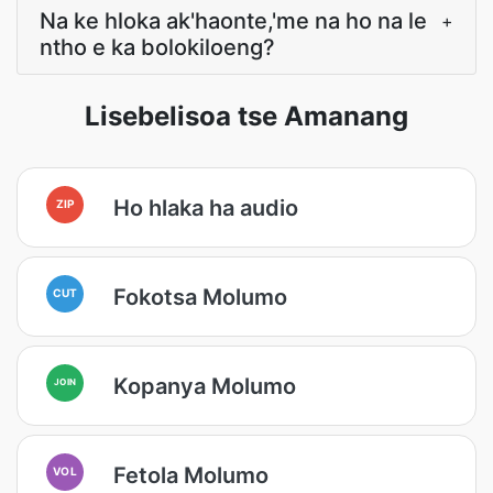
Na ke hloka ak'haonte,'me na ho na le
+
ntho e ka bolokiloeng?
Lisebelisoa tse Amanang
Ho hlaka ha audio
ZIP
Fokotsa Molumo
CUT
Kopanya Molumo
JOIN
Fetola Molumo
VOL