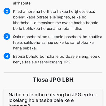
ak'haonte.
Khetha hore na ho thata hakae ho tjheseletsa:
2
boleng kapa bitrate e le sepheo, le ka ho
khetheha li-dimensions tse nyane haeba boholo
bo le bohlokoa ho uena ho feta lintlha.
Qala mosebetsi'me u lumele basebetsi ho khutlisa
3
faele; sehlooho sa hau se ke ke sa fetoloa ka
har'a sebaka.
Bapisa boholo bo ncha le bo tloaelehileng, ebe o
4
kenya faele e tšehelitsoeng JPG.
Tlosa JPG LBH
Na ho na le ntho e itseng ho JPG eo ke
+
lokelang ho e tseba pele ke e