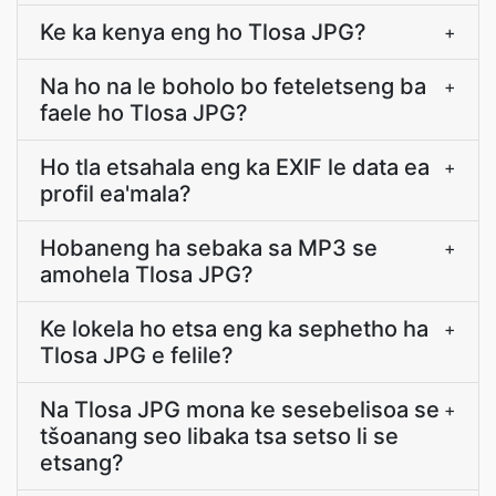
Ke ka kenya eng ho Tlosa JPG?
+
Na ho na le boholo bo feteletseng ba
+
faele ho Tlosa JPG?
Ho tla etsahala eng ka EXIF le data ea
+
profil ea'mala?
Hobaneng ha sebaka sa MP3 se
+
amohela Tlosa JPG?
Ke lokela ho etsa eng ka sephetho ha
+
Tlosa JPG e felile?
Na Tlosa JPG mona ke sesebelisoa se
+
tšoanang seo libaka tsa setso li se
etsang?