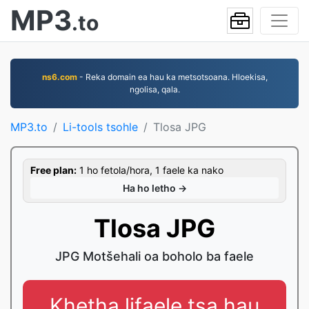
MP3
.to
ns6.com
- Reka domain ea hau ka metsotsoana. Hloekisa,
ngolisa, qala.
MP3.to
Li-tools tsohle
Tlosa JPG
Free plan:
1 ho fetola/hora, 1 faele ka nako
Ha ho letho →
Tlosa JPG
JPG Motšehali oa boholo ba faele
Khetha lifaele tsa hau