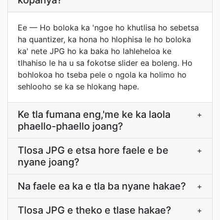
kopanya?
Ee — Ho boloka ka 'ngoe ho khutlisa ho sebetsa
ha quantizer, ka hona ho hlophisa le ho boloka
ka' nete JPG ho ka baka ho lahleheloa ke
tlhahiso le ha u sa fokotse slider ea boleng. Ho
bohlokoa ho tseba pele o ngola ka holimo ho
sehlooho se ka se hlokang hape.
Ke tla fumana eng,'me ke ka laola
+
phaello-phaello joang?
Tlosa JPG e etsa hore faele e be
+
nyane joang?
Na faele ea ka e tla ba nyane hakae?
+
Tlosa JPG e theko e tlase hakae?
+