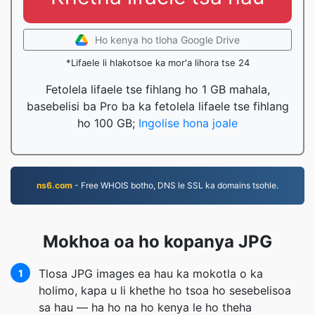
Ho kenya ho tloha Google Drive
*Lifaele li hlakotsoe ka mor'a lihora tse 24
Fetolela lifaele tse fihlang ho 1 GB mahala,
basebelisi ba Pro ba ka fetolela lifaele tse fihlang
ho 100 GB;
Ingolise hona joale
ns6.com
- Free WHOIS botho, DNS le SSL ka domains tsohle.
Mokhoa oa ho kopanya JPG
Tlosa JPG images ea hau ka mokotla o ka
1
holimo, kapa u li khethe ho tsoa ho sesebelisoa
sa hau — ha ho na ho kenya le ho theha