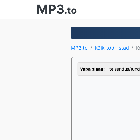
MP3
.to
MP3.to
Kõik tööriistad
K
Vaba plaan:
1 teisendus/tund,