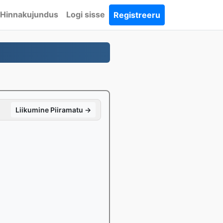
Hinnakujundus
Logi sisse
Registreeru
Liikumine Piiramatu →