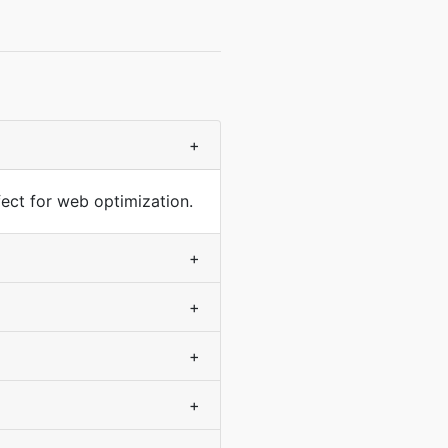
+
rfect for web optimization.
+
+
+
+