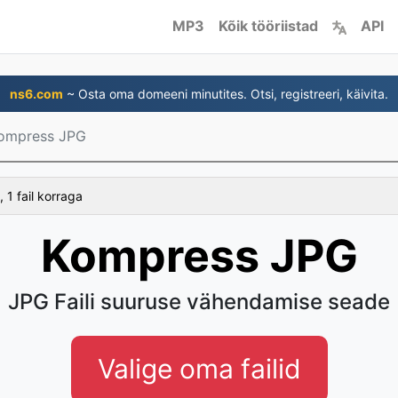
MP3
Kõik tööriistad
API
ns6.com
~ Osta oma domeeni minutites. Otsi, registreeri, käivita.
ompress JPG
 1 fail korraga
Kompress JPG
JPG Faili suuruse vähendamise seade
Valige oma failid