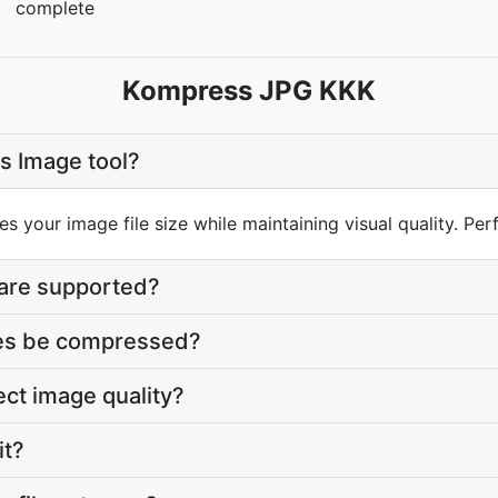
complete
Kompress JPG KKK
s Image tool?
es your image file size while maintaining visual quality. Pe
are supported?
es be compressed?
ect image quality?
it?