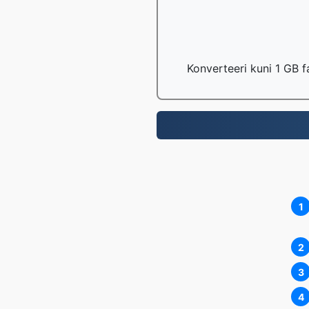
Konverteeri kuni 1 GB f
1
2
3
4