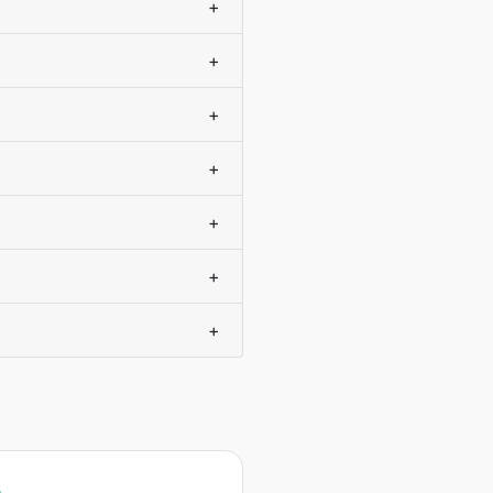
+
+
+
+
+
+
+