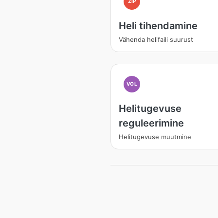
ZIP
Heli tihendamine
Vähenda helifaili suurust
VOL
Helitugevuse
reguleerimine
Helitugevuse muutmine