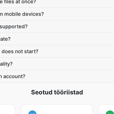
e files at once?
on mobile devices?
 supported?
vate?
 does not start?
ality?
an account?
Seotud tööriistad