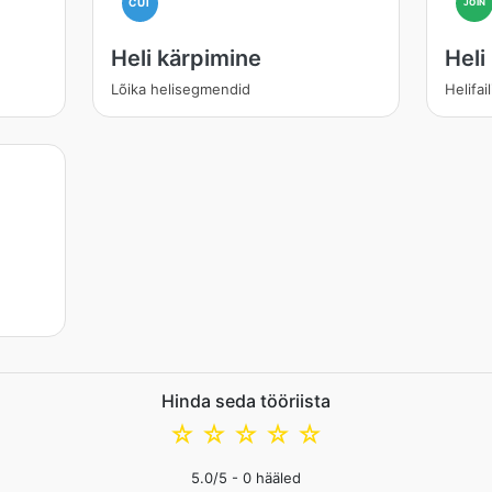
CUT
JOIN
Heli kärpimine
Hel
Lõika helisegmendid
Helifa
Hinda seda tööriista
☆
☆
☆
☆
☆
5.0
/5 -
0
hääled