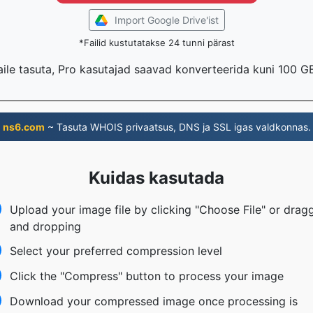
Import Google Drive'ist
*Failid kustutatakse 24 tunni pärast
aile tasuta, Pro kasutajad saavad konverteerida kuni 100 GB
ns6.com
~ Tasuta WHOIS privaatsus, DNS ja SSL igas valdkonnas.
Kuidas kasutada
Upload your image file by clicking "Choose File" or drag
and dropping
Select your preferred compression level
Click the "Compress" button to process your image
Download your compressed image once processing is