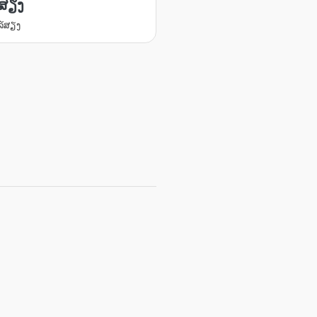
ສຽງ
ລ໌ສຽງ