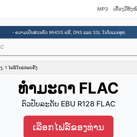
MP3
ເຄື່ອງມື​ທັງ
- ຄວາມເປັນສ່ວນຕົວ WHOIS ຟຣີ, DNS ແລະ SSL ໃນໂດເມນທຸກ.
AC
ງ, 1 ໄຟລ໌ໃນແຕ່ລະຄັ້ງ
ທໍາມະດາ FLAC
ຕົວປັບລະດັບ EBU R128 FLAC
ເລືອກໄຟລ໌ຂອງທ່ານ