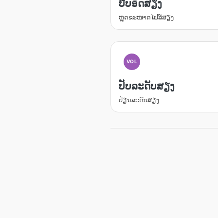
ບີບອັດສຽງ
ຫຼຸດຂະໜາດໄຟລ໌ສຽງ
VOL
ປັບລະດັບສຽງ
ປ່ຽນລະດັບສຽງ