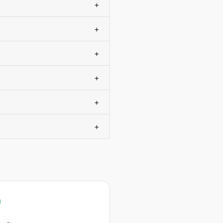
+
+
+
+
+
+