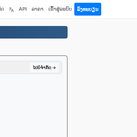
ໝົດ
API
ລາຄາ
ເຂົ້າ​ສູ່​ລະ​ບົບ
ລົງທະບຽນ
ໄປ​ບໍ່​ຈໍາກັດ →