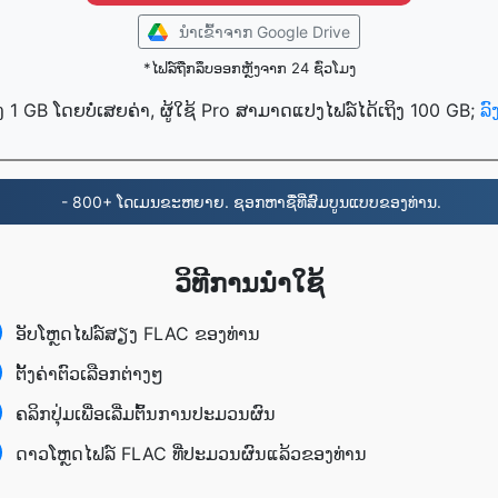
ນໍາເຂົ້າ​ຈາກ Google Drive
*ໄຟລ໌ຖືກລຶບອອກຫຼັງຈາກ 24 ຊົ່ວໂມງ
ງ 1 GB ໂດຍບໍ່ເສຍຄ່າ, ຜູ້ໃຊ້ Pro ສາມາດແປງໄຟລ໌ໄດ້ເຖິງ 100 GB;
ລ
- 800+ ໂດເມນຂະຫຍາຍ. ຊອກຫາຊື່ທີ່ສົມບູນແບບຂອງທ່ານ.
ວິທີການນໍາໃຊ້
ອັບໂຫຼດໄຟລ໌ສຽງ FLAC ຂອງທ່ານ
ຕັ້ງຄ່າຕົວເລືອກຕ່າງໆ
ຄລິກປຸ່ມເພື່ອເລີ່ມຕົ້ນການປະມວນຜົນ
ດາວໂຫຼດໄຟລ໌ FLAC ທີ່ປະມວນຜົນແລ້ວຂອງທ່ານ