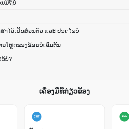
ມືຖືບໍ່
ສາໄວ້ເປັນສ່ວນຕົວ ແລະ ປອດໄພບໍ່
ໂຫຼດຂອງຂ້ອຍບໍ່ເລີ່ມຕົ້ນ
ວ້ບໍ?
ເຄື່ອງມືທີ່ກ່ຽວຂ້ອງ
CUT
JOIN