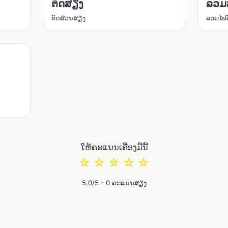
ຕັດສຽງ
ລວມ
ຕັດສ່ວນສຽງ
ລວມໄຟ
ໃຫ້ຄະແນນເຄື່ອງມືນີ້
☆
☆
☆
☆
☆
5.0
/5 -
0
ຄະແນນສຽງ