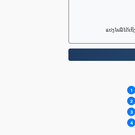
ແປງໄຟລ໌ໄດ້ເຖິ
1
2
3
4