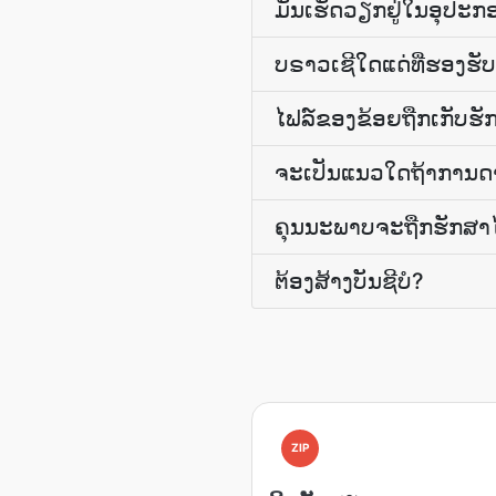
ມັນເຮັດວຽກຢູ່ໃນອຸປະກອນ
ບຣາວເຊີໃດແດ່ທີ່ຮອງຮັບ
ໄຟລ໌ຂອງຂ້ອຍຖືກເກັບຮັກ
ຈະເປັນແນວໃດຖ້າການດາວ
ຄຸນນະພາບຈະຖືກຮັກສາໄ
ຕ້ອງ​ສ້າງ​ບັນຊີ​ບໍ?
ZIP