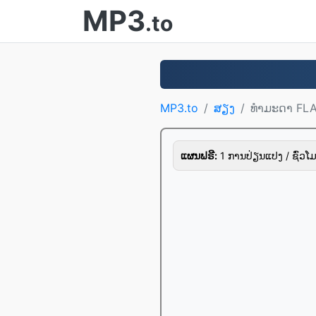
MP3
.to
MP3.to
ສຽງ
ທໍາມະດາ FL
ແຜນຟຣີ:
1 ການປ່ຽນແປງ / ຊົ່ວໂມ