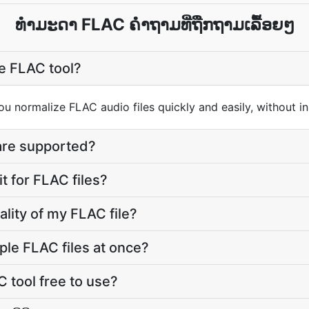
ທໍາມະດາ FLAC ຄຳຖາມທີ່ຖືກຖາມເລື້ອຍໆ
e FLAC tool?
you normalize FLAC audio files quickly and easily, without in
are supported?
mit for FLAC files?
uality of my FLAC file?
ple FLAC files at once?
 tool free to use?