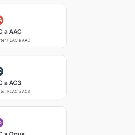
A
C a AAC
rter FLAC a AAC
C
C a AC3
ter FLAC a AC3
p
C a Opus