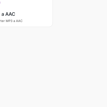
 a AAC
rter MP3 a AAC