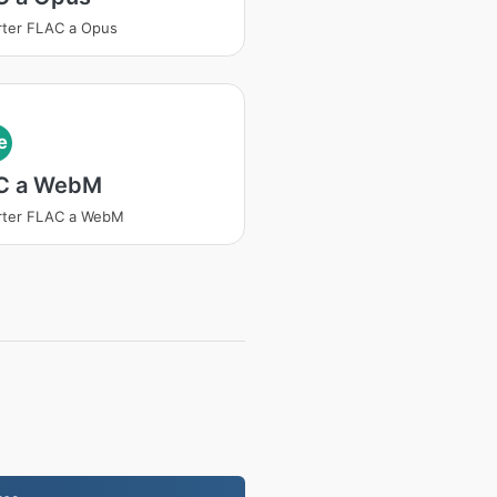
ter FLAC a Opus
e
C a WebM
rter FLAC a WebM