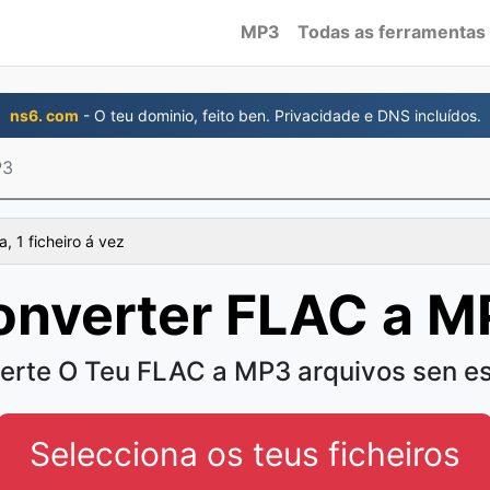
MP3
Todas as ferramentas
ns6. com
- O teu dominio, feito ben. Privacidade e DNS incluídos.
P3
, 1 ficheiro á vez
onverter FLAC a M
erte O Teu FLAC a MP3 arquivos sen es
Selecciona os teus ficheiros