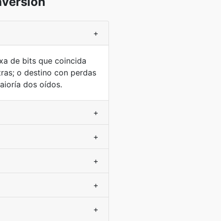
nversión
+
xa de bits que coincida
ras; o destino con perdas
ioría dos oídos.
+
+
+
+
+