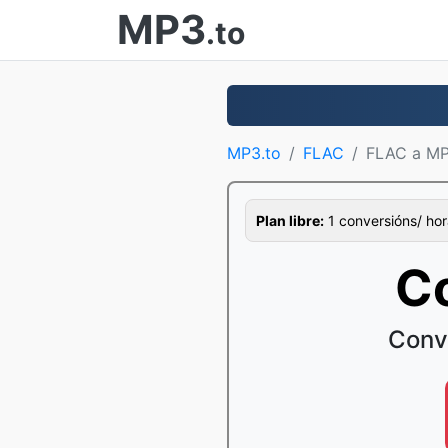
MP3
.to
MP3.to
FLAC
FLAC a M
Plan libre:
1 conversións/ hora
C
Conv