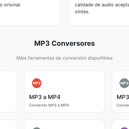
 orixinal.
calidade de audio acept
oíntes.
MP3 Conversores
Máis ferramentas de conversión dispoñibles
MP3
MP3
MP3 a MP4
MP3
Converter MP3 a MP4
Conver