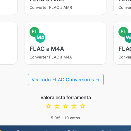
Converter FLAC a AMR
Conver
FL
FL
M4
W
FLAC a M4A
FLA
Converter FLAC a M4A
Conve
Ver todo FLAC Conversores →
Valora esta ferramenta
☆
☆
☆
☆
☆
5.0
/5 -
10
votos