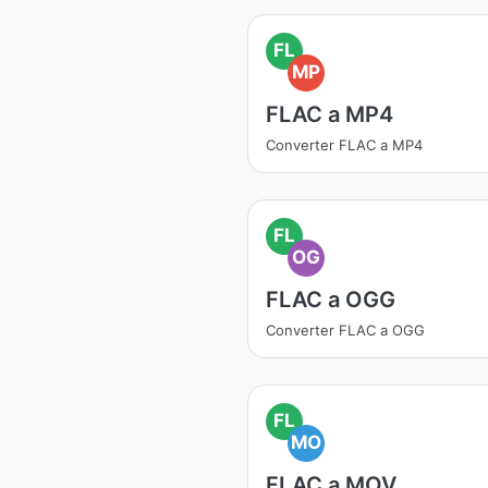
FL
MP
FLAC a MP4
Converter FLAC a MP4
FL
OG
FLAC a OGG
Converter FLAC a OGG
FL
MO
FLAC a MOV