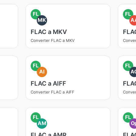
FL
FL
MK
A
FLAC a MKV
FLA
Converter FLAC a MKV
Conve
FL
FL
AI
A
FLAC a AIFF
FLA
Converter FLAC a AIFF
Conver
FL
FL
AM
O
FLAC a AMR
FLA