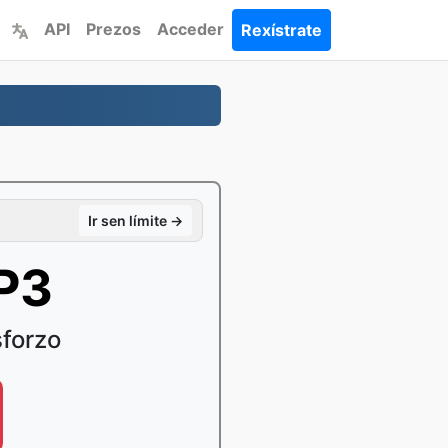
API
Prezos
Acceder
Rexístrate
Ir sen límite →
P3
forzo