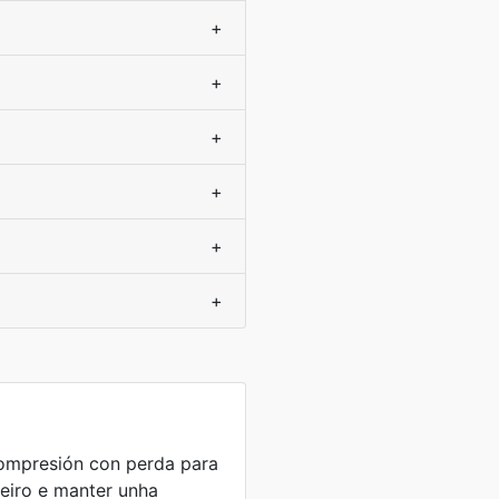
+
+
+
+
+
+
ompresión con perda para
heiro e manter unha