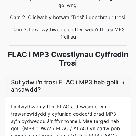
gollwng.
Cam 2: Cliciwch y botwm 'Trosi' i ddechrau'r trosi.
Cam 3: Lawrlwythwch eich ffeil wedi'i throsi MP3
ffeiliau
FLAC i MP3 Cwestiynau Cyffredin
Trosi
Sut ydw i'n trosi FLAC i MP3 heb golli
+
ansawdd?
Lanlwythwch y ffeil FLAC a dewisodd ein
trawsnewidydd y cyfuniad codec/didrad MP3
sy'n cydweddu â'r ffynhonnell. Mae targed heb
golli (MP3 = WAV / FLAC / ALAC) yn cadw pob
sampl; mae targed â colli (MP3 = MP3 / AAC /