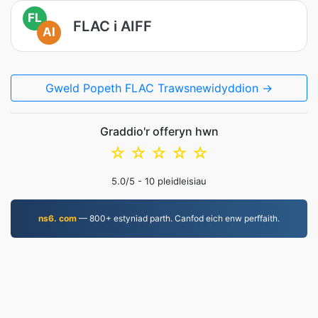
FL
FLAC i AIFF
AI
Gweld Popeth FLAC Trawsnewidyddion →
Graddio'r offeryn hwn
☆
☆
☆
☆
☆
5.0
/5 -
10
pleidleisiau
ns6. com
— 800+ estyniad parth. Canfod eich enw perffaith.