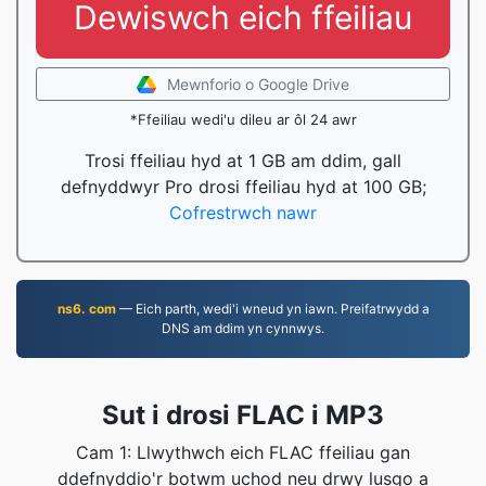
Dewiswch eich ffeiliau
Mewnforio o Google Drive
*Ffeiliau wedi'u dileu ar ôl 24 awr
Trosi ffeiliau hyd at 1 GB am ddim, gall
defnyddwyr Pro drosi ffeiliau hyd at 100 GB;
Cofrestrwch nawr
ns6. com
— Eich parth, wedi'i wneud yn iawn. Preifatrwydd a
DNS am ddim yn cynnwys.
Sut i drosi FLAC i MP3
Cam 1: Llwythwch eich FLAC ffeiliau gan
ddefnyddio'r botwm uchod neu drwy lusgo a