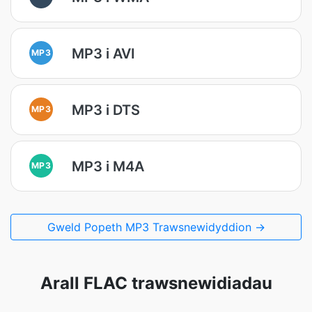
MP3 i AVI
MP3
MP3 i DTS
MP3
MP3 i M4A
MP3
Gweld Popeth MP3 Trawsnewidyddion →
Arall FLAC trawsnewidiadau