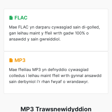
FLAC
Mae FLAC yn darparu cywasgiad sain di-golled,
gan leihau maint y ffeil wrth gadw 100% o
ansawdd y sain gwreiddiol.
MP3
Mae ffeiliau MP3 yn defnyddio cywasgiad
colledus i leihau maint ffeil wrth gynnal ansawdd
sain derbyniol i'r rhan fwyaf o wrandawyr.
MP3 Trawsnewidyddion