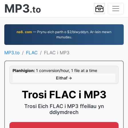
MP3
.to
ns6. com
— Prynu eich parth o $2/blwyddyn. Ar-lein mewn
munudau.
MP3.to
FLAC
FLAC i MP3
Planhigion:
1 conversion/hour, 1 file at a time
Eithaf →
Trosi FLAC i MP3
Trosi Eich FLAC i MP3 ffeiliau yn
ddiymdrech