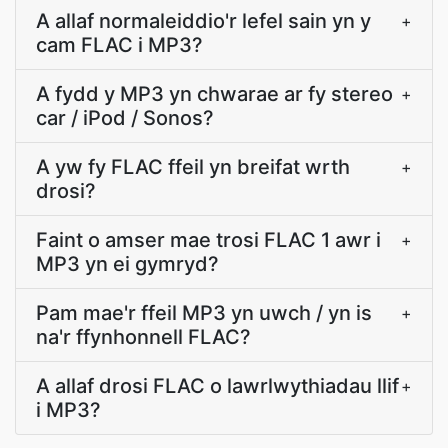
A allaf normaleiddio'r lefel sain yn y
+
cam FLAC i MP3?
A fydd y MP3 yn chwarae ar fy stereo
+
car / iPod / Sonos?
A yw fy FLAC ffeil yn breifat wrth
+
drosi?
Faint o amser mae trosi FLAC 1 awr i
+
MP3 yn ei gymryd?
Pam mae'r ffeil MP3 yn uwch / yn is
+
na'r ffynhonnell FLAC?
A allaf drosi FLAC o lawrlwythiadau llif
+
i MP3?