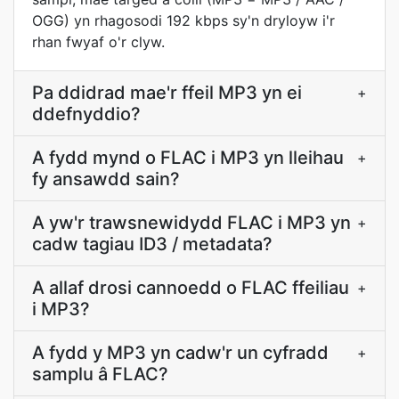
OGG) yn rhagosodi 192 kbps sy'n dryloyw i'r
rhan fwyaf o'r clyw.
Pa ddidrad mae'r ffeil MP3 yn ei
+
ddefnyddio?
A fydd mynd o FLAC i MP3 yn lleihau
+
fy ansawdd sain?
A yw'r trawsnewidydd FLAC i MP3 yn
+
cadw tagiau ID3 / metadata?
A allaf drosi cannoedd o FLAC ffeiliau
+
i MP3?
A fydd y MP3 yn cadw'r un cyfradd
+
samplu â FLAC?