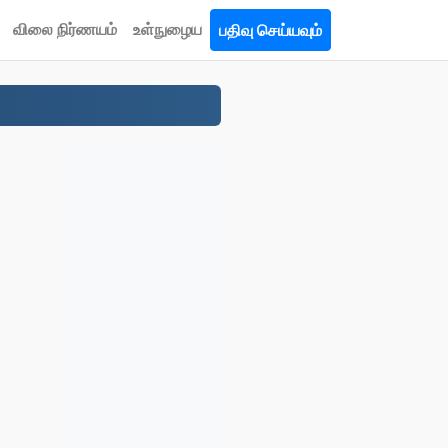
விலை நிர்ணயம்
உள்நுழைய
பதிவு செய்யவும்