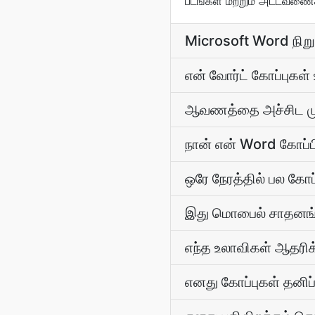
படங்கள் மற்றும் அட்டவணை
Microsoft Word நிற
என் வோர்ட் கோப்புகள்
ஆவணத்தை அச்சிட மு
நான் என் Word கோப்ப
ஒரே நேரத்தில் பல கோப
இது மொபைல் சாதனங்
எந்த உலாவிகள் ஆதரிக
எனது கோப்புகள் தனிப்