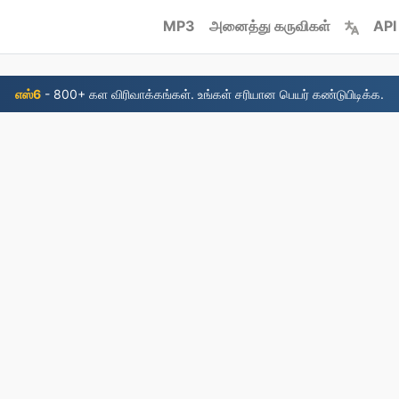
MP3
அனைத்து கருவிகள்
API
எஸ்6
- 800+ கள விரிவாக்கங்கள். உங்கள் சரியான பெயர் கண்டுபிடிக்க.