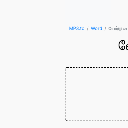
MP3.to
Word
வோர்டு வ
வ