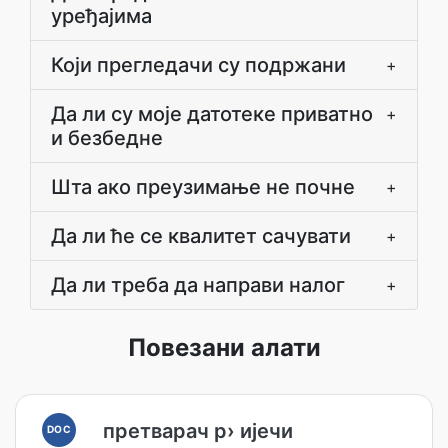
уређајима
Који прегледачи су подржани
+
Да ли су моје датотеке приватно
+
и безбедне
Шта ако преузимање не почне
+
Да ли ће се квалитет сачувати
+
Да ли треба да направи налог
+
Повезани алати
претварач р› ијечи
DOC