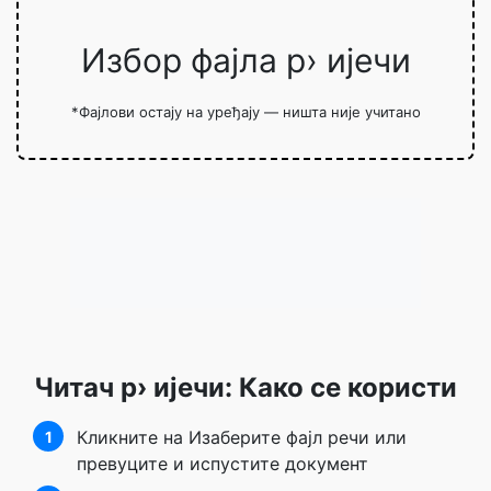
Избор фајла р› ијечи
*Фајлови остају на уређају — ништа није учитано
Читач р› ијечи: Како се користи
Кликните на Изаберите фајл речи или
1
превуците и испустите документ