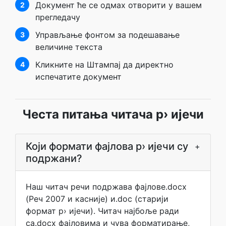
Документ ће се одмах отворити у вашем
2
прегледачу
Управљање фонтом за подешавање
3
величине текста
Кликните на Штампај да директно
4
испечатите документ
Честа питања читача р› ијечи
Који формати фајлова р› ијечи су
+
подржани?
Наш читач речи подржава фајлове.docx
(Реч 2007 и касније) и.doc (старији
формат р› ијечи). Читач најбоље ради
са.docx фајловима и чува форматирање,