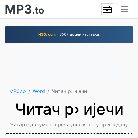
MP3
.to
NS6. com
- 800+ домен наставка.
MP3.to
Word
Читач р› ијечи
Читач р› ијечи
Читајте документа речи директно у прегледачу