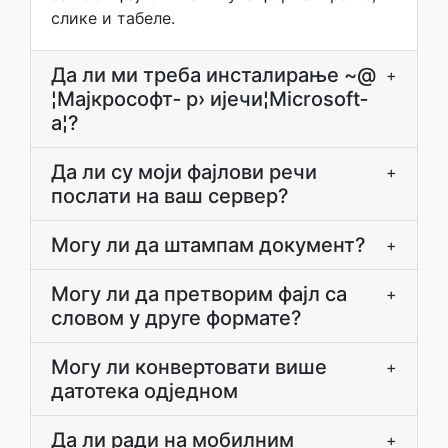
слике и табеле.
Да ли ми треба инсталирање ~@
+
¦Мајкрософт‐ р› ијечи¦Microsoft‐
a¦?
Да ли су моји фајлови речи
+
послати на ваш сервер?
Могу ли да штампам документ?
+
Могу ли да претворим фајл са
+
словом у друге формате?
Могу ли конвертовати више
+
датотека одједном
Да ли ради на мобилним
+