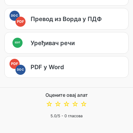
DOC
Превод из Ворда у ПДФ
PDF
Уређивач речи
EDIT
PDF
PDF у Word
DOC
Оцените овај алат
☆
☆
☆
☆
☆
5.0
/5 -
0
гласова