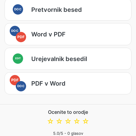
Pretvornik besed
DOC
DOC
Word v PDF
PDF
Urejevalnik besedil
EDIT
PDF
PDF v Word
DOC
Ocenite to orodje
☆
☆
☆
☆
☆
5.0
/5 -
0
glasov