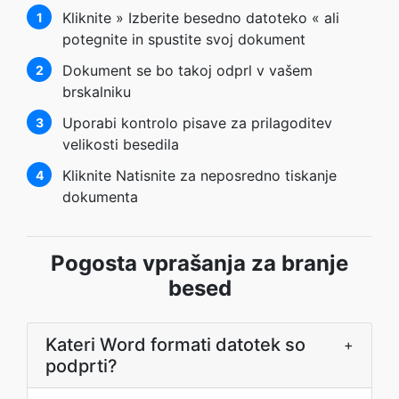
Kliknite » Izberite besedno datoteko « ali
1
potegnite in spustite svoj dokument
Dokument se bo takoj odprl v vašem
2
brskalniku
Uporabi kontrolo pisave za prilagoditev
3
velikosti besedila
Kliknite Natisnite za neposredno tiskanje
4
dokumenta
Pogosta vprašanja za branje
besed
Kateri Word formati datotek so
+
podprti?