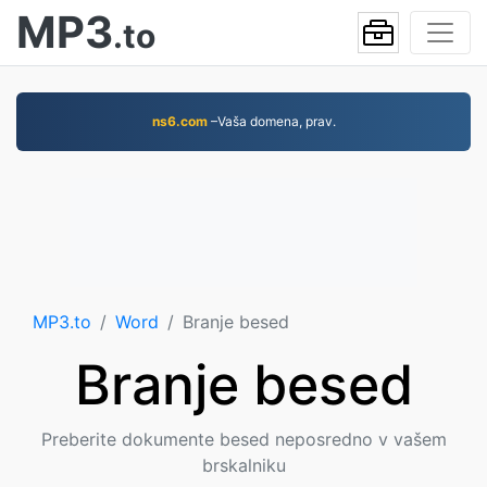
MP3
.to
ns6.com
–Vaša domena, prav.
MP3.to
Word
Branje besed
Branje besed
Preberite dokumente besed neposredno v vašem
brskalniku