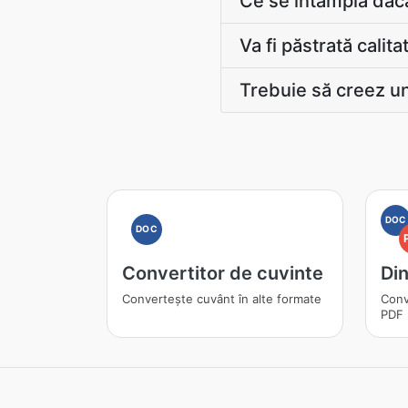
Ce se întâmplă dac
Va fi păstrată calita
Trebuie să creez un
DOC
DOC
Convertitor de cuvinte
Di
Convertește cuvânt în alte formate
Conv
PDF