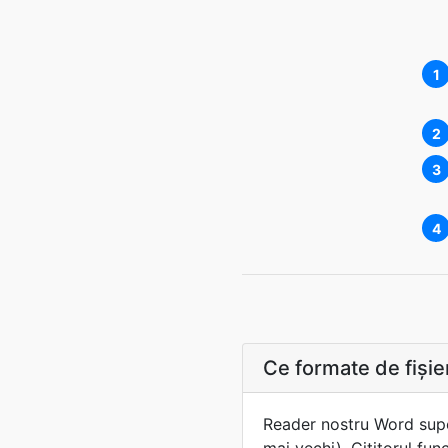
1
2
3
4
Ce formate de fişi
Reader nostru Word supor