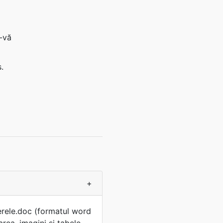
i-vă
.
+
ierele.doc (formatul word