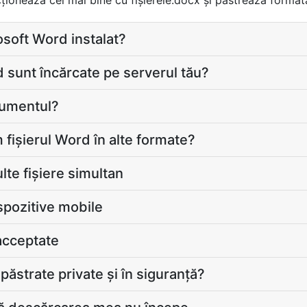
cționează cel mai bine cu fișierele.docx și păstrează formata
soft Word instalat?
 sunt încărcate pe serverul tău?
cumentul?
 fișierul Word în alte formate?
lte fișiere simultan
spozitive mobile
acceptate
păstrate private și în siguranță?