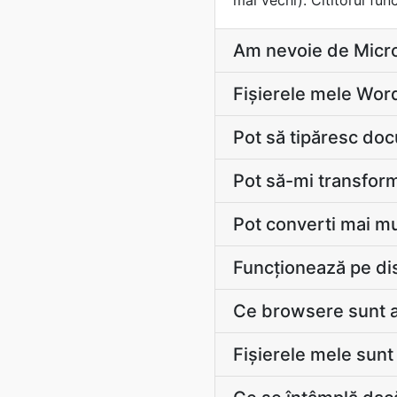
mai vechi). Cititorul fun
Am nevoie de Micro
Fişierele mele Word
Pot să tipăresc do
Pot să-mi transform
Pot converti mai mu
Funcționează pe di
Ce browsere sunt 
Fișierele mele sunt 