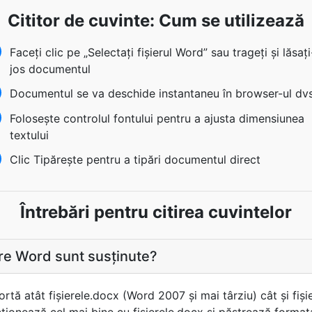
Cititor de cuvinte: Cum se utilizează
Faceţi clic pe „Selectați fișierul Word” sau trageți și lăsaț
jos documentul
Documentul se va deschide instantaneu în browser-ul dvs
Folosește controlul fontului pentru a ajusta dimensiunea
textului
Clic Tipărește pentru a tipări documentul direct
Întrebări pentru citirea cuvintelor
ere Word sunt susţinute?
tă atât fișierele.docx (Word 2007 și mai târziu) cât și fiș