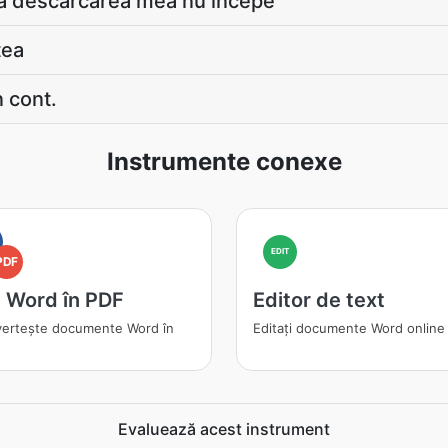
ă descărcarea mea nu începe
tea
 cont.
Instrumente conexe
EDIT
PDF
n Word în PDF
Editor de text
ertește documente Word în
Editați documente Word online
Evaluează acest instrument