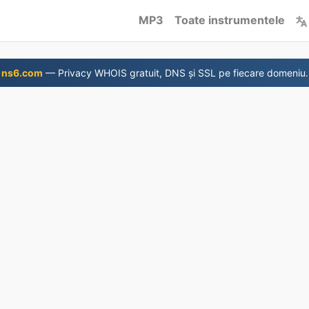
MP3
Toate instrumentele
ns6.com
— Privacy WHOIS gratuit, DNS și SSL pe fiecare domeniu.