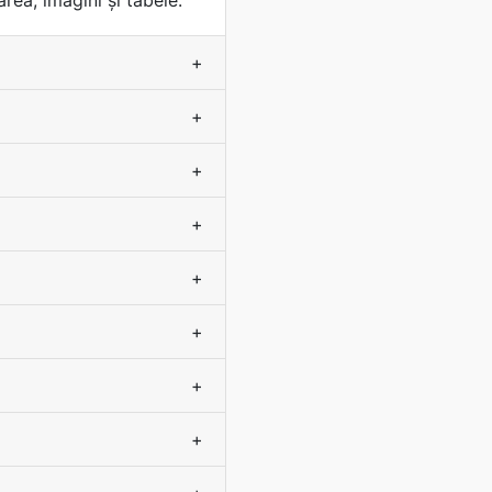
rea, imagini și tabele.
+
+
+
+
+
+
+
+