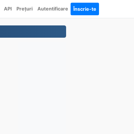
API
Prețuri
Autentificare
Înscrie-te