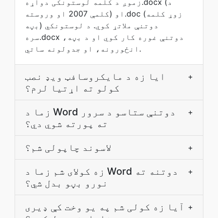
زموږ د کلمه لوستونکی دواړه.docx (د
کلمې 2007 او وروسته) او.doc (زوړ کلمه
بڼه) دوتنې ملاتړ کوي. د لوستونکي
سره.docx دوتنې غوره کار کوي او د بڼه،
انځورونه، او جدولونه ساتي.
ایا زه د مایکروسافټ ویډ نصب
+
کولو ته اړتیا لرم؟
زما د Word دوتنې ستاسو د سرور
+
ته پورته شوي دي؟
لاسوند چاپولی شم؟
+
زه کولای شم زما د Word دوتنه ته
+
نورو بڼو بدل شي؟
آیا زه کولی شم په یو وخت کې ډیری
+