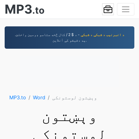
MP3
.to
د انټرنېټ د شبکې د شبکې
- د $ 2 / کال څخه ستاسو ډومین واخلئ.
په دقیقو کې آنلاین.
وېښتون لوستونکی
Word
MP3.to
وېښتون
لوستونکی