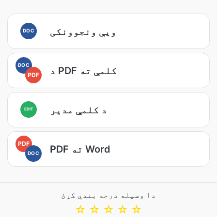
ويې ونجوونکی
DOC
DOC
د PDF کلمې ته
PDF
د کلمې مدیر
EDIT
PDF
PDF ته Word
DOC
دا وسیله درجه بندي کړئ
☆
☆
☆
☆
☆