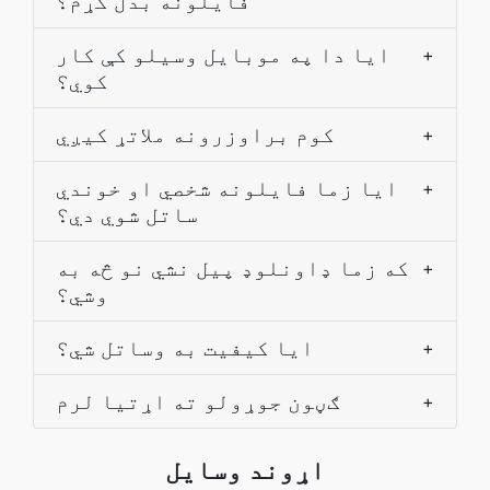
فایلونه بدل کړم؟
ایا دا په موبایل وسیلو کې کار
+
کوي؟
کوم براوزرونه ملاتړ کیږي
+
ایا زما فایلونه شخصي او خوندي
+
ساتل شوي دي؟
که زما ډاونلوډ پیل نشي نو څه به
+
وشي؟
ایا کیفیت به وساتل شي؟
+
ګڼون جوړولو ته اړتيا لرم
+
اړوند وسایل