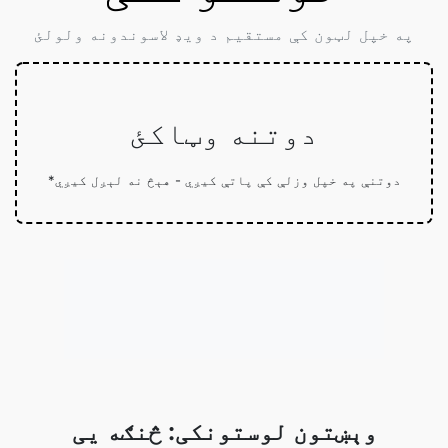
په خپل لټون کې مستقیم د ویډ لاسوندونه ولولئ
دوتنه وټاکئ
*دوتنې په خپل وزلې کې پاتې کيږي - هېڅ نه لېږل کيږي
وېښتون لوستونکی: څنګه یی