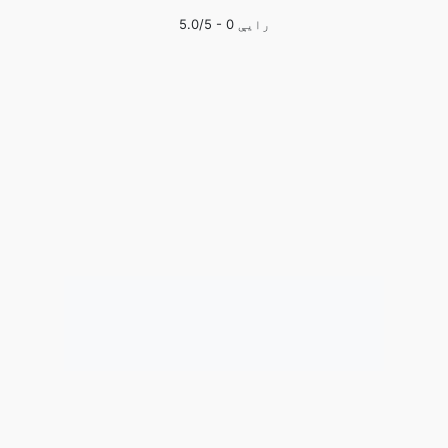
رایې
0
/5 -
5.0
MP3.to