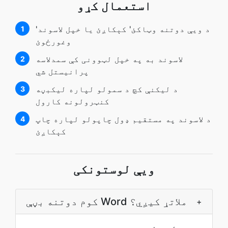
استعمال کړو
'د ويې دوتنه وټاکئ' کېکاږئ يا خپل لاسوند
1
وغورځوئ
لاسوند به په خپل لټوونی کې سمدلاسه
2
پرانيستل شي
د ليکنې کچ د سمولو لپاره ليکبڼه
3
کنټرولونه کارول
د لاسوند په مستقيم ډول چاپولو لپاره چاپ
4
کېکاږﺉ
ويې لوستونکی
کوم دوتنه بڼې Word ملاتړ کیږي؟
+