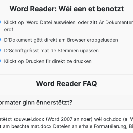
Word Reader: Wéi een et benotzt
Klickt op 'Word Datei auswielen' oder zitt Är Dokumenter
erof
D'Dokument gëtt direkt am Browser eropgelueden
D'Schriftgréisst mat de Stëmmen upassen
Klickt op Drucken fir direkt ze drucken
Word Reader FAQ
formater ginn ënnerstëtzt?
tëtzt souwuel.docx (Word 2007 an noer) wéi och.doc (al 
t am beschte mat.docx Dateien an erhale Formatéierung, Bil