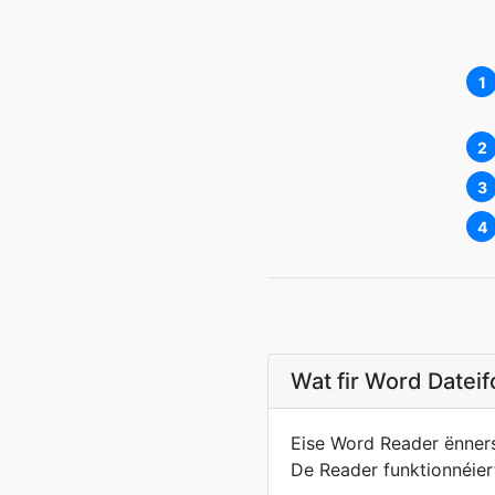
1
2
3
4
Wat fir Word Datei
Eise Word Reader ënners
De Reader funktionnéier