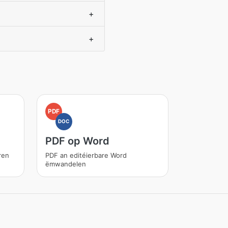
+
+
PDF
DOC
PDF op Word
ren
PDF an editéierbare Word
ëmwandelen