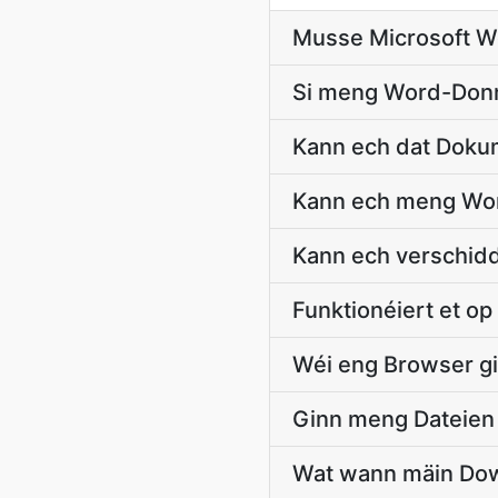
Musse Microsoft Wor
Si meng Word-Donn
Kann ech dat Doku
Kann ech meng Wor
Kann ech verschidd
Funktionéiert et o
Wéi eng Browser gi
Ginn meng Dateien 
Wat wann mäin Dow