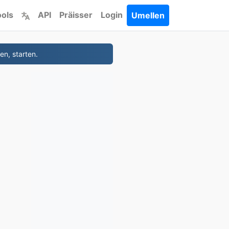
ools
API
Präisser
Login
Umellen
en, starten.