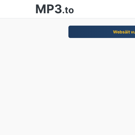
MP3
.to
Websäit v