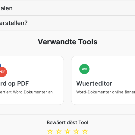
halen
erstellen?
Verwandte Tools
EDIT
PDF
rd op PDF
Wuerteditor
ertiert Word Dokumenter an
Word-Dokumenter online änne
Bewäert dëst Tool
☆
☆
☆
☆
☆