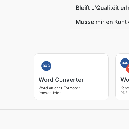
Bleift d'Qualitéit er
Musse mir en Kont 
DOC
DOC
Word Converter
Wo
Word an aner Formater
Konv
ëmwandelen
PDF