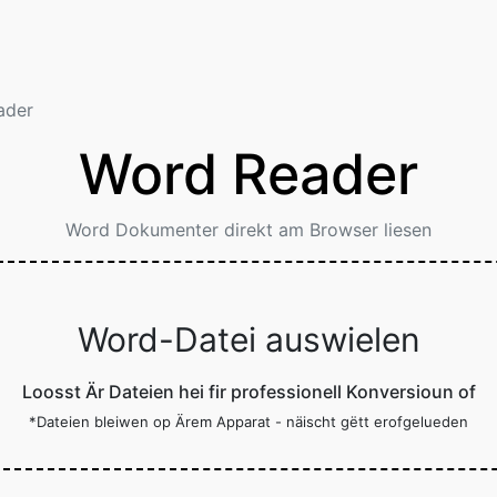
ader
Word Reader
Word Dokumenter direkt am Browser liesen
Word-Datei auswielen
Loosst Är Dateien hei fir professionell Konversioun of
*Dateien bleiwen op Ärem Apparat - näischt gëtt erofgelueden