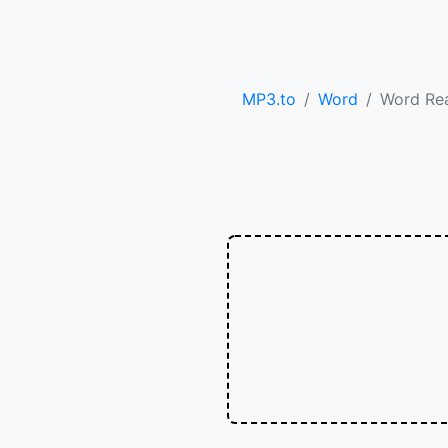
MP3.to
Word
Word Re