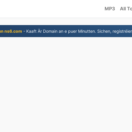
MP3
All T
un ns6.com
- Kaaft Är Domain an e puer Minutten. Sichen, registréier