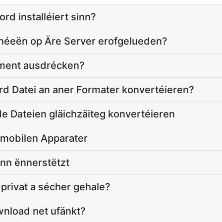
d installéiert sinn?
éeën op Äre Server erofgelueden?
ment ausdrécken?
d Datei an aner Formater konvertéieren?
e Dateien gläichzäiteg konvertéieren
p mobilen Apparater
nn ënnerstëtzt
privat a sécher gehale?
nload net ufänkt?