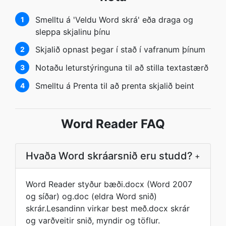
Smelltu á 'Veldu Word skrá' eða draga og
1
sleppa skjalinu þínu
Skjalið opnast þegar í stað í vafranum þínum
2
Notaðu leturstýringuna til að stilla textastærð
3
Smelltu á Prenta til að prenta skjalið beint
4
Word Reader FAQ
Hvaða Word skráarsnið eru studd?
+
Word Reader styður bæði.docx (Word 2007
og síðar) og.doc (eldra Word snið)
skrár.Lesandinn virkar best með.docx skrár
og varðveitir snið, myndir og töflur.