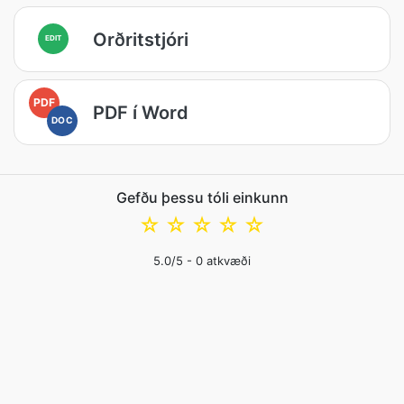
Orðritstjóri
EDIT
PDF
PDF í Word
DOC
Gefðu þessu tóli einkunn
☆
☆
☆
☆
☆
5.0
/5 -
0
atkvæði