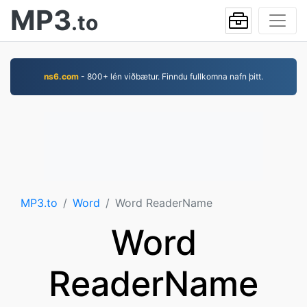
MP3
.to
ns6.com
- 800+ lén viðbætur. Finndu fullkomna nafn þitt.
MP3.to
Word
Word ReaderName
Word
ReaderName