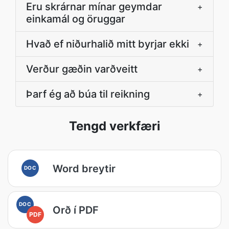
Eru skrárnar mínar geymdar
+
einkamál og öruggar
Hvað ef niðurhalið mitt byrjar ekki
+
Verður gæðin varðveitt
+
Þarf ég að búa til reikning
+
Tengd verkfæri
Word breytir
DOC
DOC
Orð í PDF
PDF