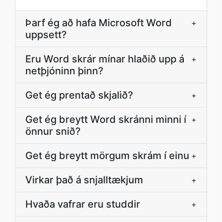
Þarf ég að hafa Microsoft Word
+
uppsett?
Eru Word skrár mínar hlaðið upp á
+
netþjóninn þinn?
Get ég prentað skjalið?
+
Get ég breytt Word skránni minni í
+
önnur snið?
Get ég breytt mörgum skrám í einu
+
Virkar það á snjalltækjum
+
Hvaða vafrar eru studdir
+