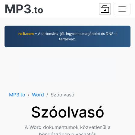
MP3
.to
ns6.com
~ A tartomány, jól. Ingyenes magánélet és DNS-t
tartalmaz.
MP3.to
Word
Szóolvasó
Szóolvasó
A Word dokumentumok közvetlenül a
böngészőben olvashatók