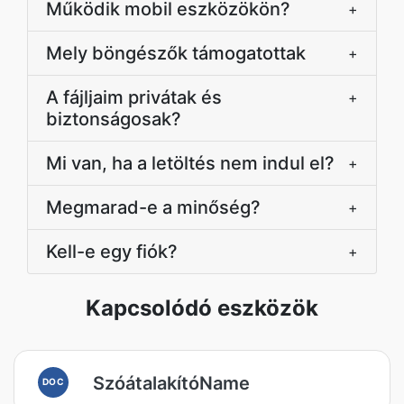
Működik mobil eszközökön?
+
Mely böngészők támogatottak
+
A fájljaim privátak és
+
biztonságosak?
Mi van, ha a letöltés nem indul el?
+
Megmarad-e a minőség?
+
Kell-e egy fiók?
+
Kapcsolódó eszközök
SzóátalakítóName
DOC