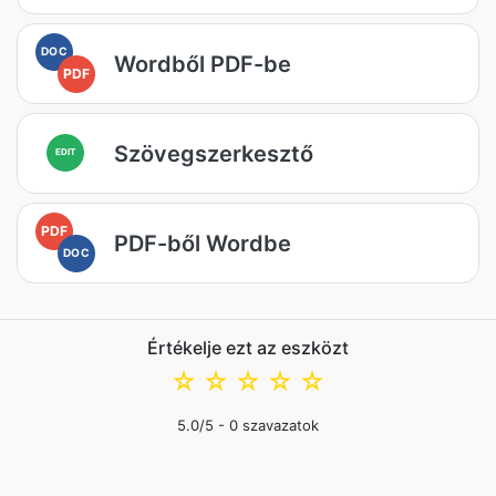
DOC
Wordből PDF-be
PDF
Szövegszerkesztő
EDIT
PDF
PDF-ből Wordbe
DOC
Értékelje ezt az eszközt
☆
☆
☆
☆
☆
5.0
/5 -
0
szavazatok