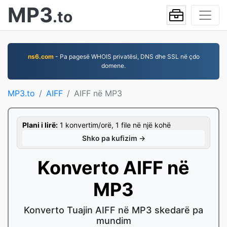
MP3
.to
ns6.com
- Pa pagesë WHOIS privatësi, DNS dhe SSL në çdo
domene.
MP3.to
AIFF
AIFF në MP3
Plani i lirë:
1 konvertim/orë, 1 file në një kohë
Shko pa kufizim →
Konverto AIFF në
MP3
Konverto Tuajin AIFF në MP3 skedarë pa
mundim