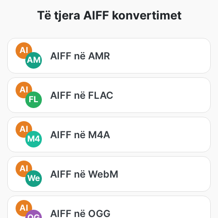
Të tjera AIFF konvertimet
AI
AIFF në AMR
AM
AI
AIFF në FLAC
FL
AI
AIFF në M4A
M4
AI
AIFF në WebM
We
AI
AIFF në OGG
OG