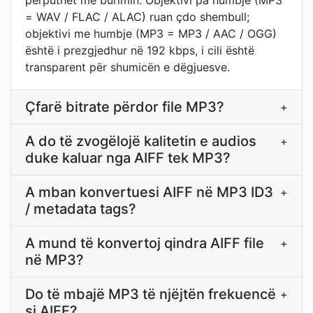
përputhet me burimin. Objektivi pa humbje (MP3
= WAV / FLAC / ALAC) ruan çdo shembull;
objektivi me humbje (MP3 = MP3 / AAC / OGG)
është i prezgjedhur në 192 kbps, i cili është
transparent për shumicën e dëgjuesve.
Çfarë bitrate përdor file MP3?
+
A do të zvogëlojë kalitetin e audios
+
duke kaluar nga AIFF tek MP3?
A mban konvertuesi AIFF në MP3 ID3
+
/ metadata tags?
A mund të konvertoj qindra AIFF file
+
në MP3?
Do të mbajë MP3 të njëjtën frekuencë
+
si AIFF?