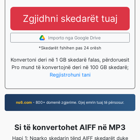
Zgjidhni skedarët tuaj
Importo nga Google Drive
*Skedarët fshihen pas 24 orësh
Konvertoni deri në 1 GB skedarë falas, përdoruesit
Pro mund të konvertojnë deri në 100 GB skedarë;
Regjistrohuni tani
ns6.com
- 800+ domenë zgjerime. Gjej emrin tuaj të përsosur.
Si të konvertohet AIFF në MP3
Hapi 1: Ngarko skedarin tënd AIFF skedarët duke