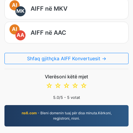
AI
AIFF në MKV
MK
AI
AIFF në AAC
AA
Shfaq gjithçka AIFF Konvertuesit →
Vlerësoni këtë mjet
☆
☆
☆
☆
☆
5.0
/5 -
5
votat
ns6.com
- Bleni domenin tuaj për disa minuta.Kërkoni,
regjistroni, nisni.