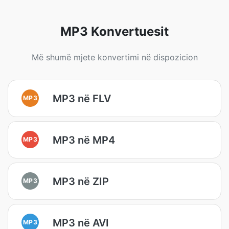
MP3 Konvertuesit
Më shumë mjete konvertimi në dispozicion
MP3 në FLV
MP3
MP3 në MP4
MP3
MP3 në ZIP
MP3
MP3 në AVI
MP3