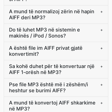
A mund të normalizoj zërin në hapin
+
AIFF deri MP3?
Do të luhet MP3 në sistemin e
+
makinës / iPod / Sonos?
A është file im AIFF privat gjatë
+
konvertimit?
Sa kohë duhet për të konvertuar një
+
AIFF 1-orësh në MP3?
Pse file MP3 është më i zëshëm/i
+
heshtur se burimi AIFF?
A mund të konvertoj AIFF shkarkime
+
në MP3?