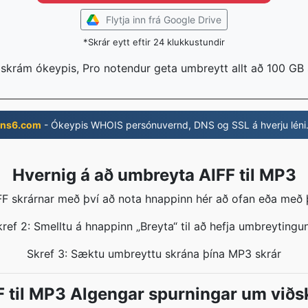
Flytja inn frá Google Drive
*Skrár eytt eftir 24 klukkustundir
 skrám ókeypis, Pro notendur geta umbreytt allt að 100 GB
ns6.com
- Ókeypis WHOIS persónuvernd, DNS og SSL á hverju léni
Hvernig á að umbreyta AIFF til MP3
FF skrárnar með því að nota hnappinn hér að ofan eða með 
ref 2: Smelltu á hnappinn „Breyta“ til að hefja umbreytingu
Skref 3: Sæktu umbreyttu skrána þína MP3 skrár
F til MP3 Algengar spurningar um viðsk