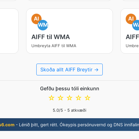
AI
AI
WM
W
AIFF til WMA
AIFF
Umbreyta AIFF til WMA
Umbrey
Skoða allt AIFF Breytir →
Gefðu þessu tóli einkunn
☆
☆
☆
☆
☆
5.0
/5 -
5
atkvæði
s6.com
- Lénið þitt, gert rétt. Ókeypis persónuvernd og DNS innifali