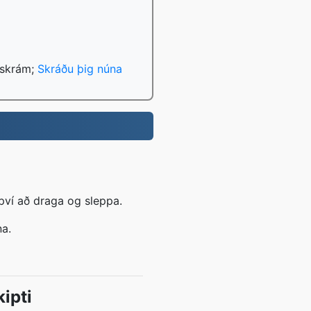
 skrám;
Skráðu þig núna
.
því að draga og sleppa.
na.
ipti