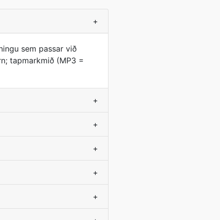
+
ningu sem passar við
orn; tapmarkmið (MP3 =
+
+
+
+
+