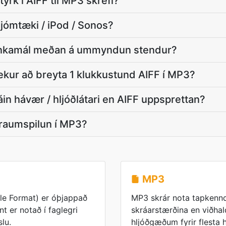
tyrk í AIFF til MP3 skrefi?
ljómtæki / iPod / Sonos?
einkamál meðan á ummyndun stendur?
ekur að breyta 1 klukkustund AIFF í MP3?
in hávær / hljóðlátari en AIFF uppsprettan?
traumspilun í MP3?
MP3
ile Format) er óþjappað
MP3 skrár nota tapkennd
t er notað í faglegri
skráarstærðina en viðha
slu.
hljóðgæðum fyrir flesta h