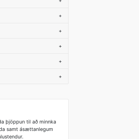
+
+
+
+
+
+
a þjöppun til að minnka
lda samt ásættanlegum
lustendur.