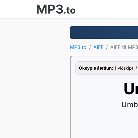
MP3
.to
MP3.to
AIFF
AIFF til MP
Ókeypis áætlun:
1 viðskipti /
U
Umbr