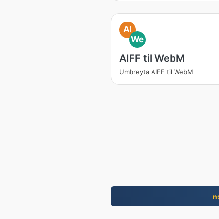
AI
We
AIFF til WebM
Umbreyta AIFF til WebM
n