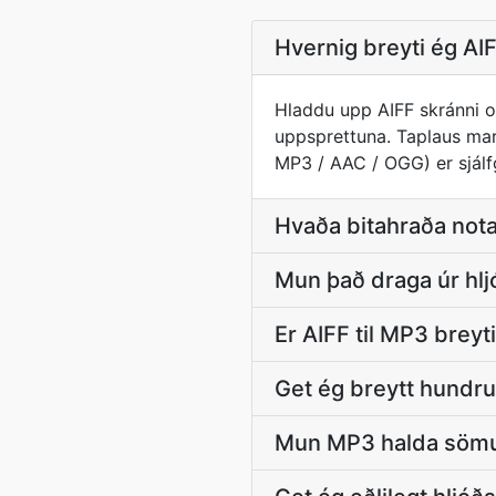
Hvernig breyti ég AI
Hladdu upp AIFF skránni o
uppsprettuna. Taplaus ma
MP3 / AAC / OGG) er sjálf
Hvaða bitahraða not
Mun það draga úr hl
Er AIFF til MP3 breyt
Get ég breytt hundr
Mun MP3 halda sömu