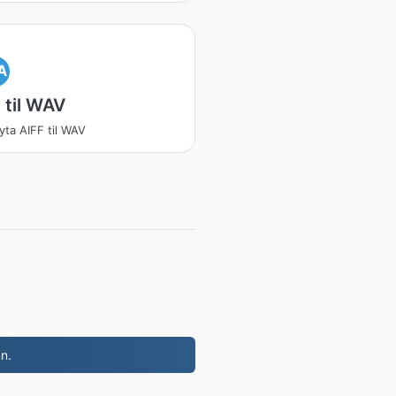
A
 til WAV
ta AIFF til WAV
nn.