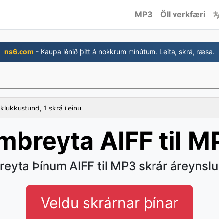
MP3
Öll verkfæri
ns6.com
- Kaupa lénið þitt á nokkrum mínútum. Leita, skrá, ræsa.
3
 klukkustund, 1 skrá í einu
mbreyta AIFF til M
eyta Þínum AIFF til MP3 skrár áreynslu
Veldu skrárnar þínar