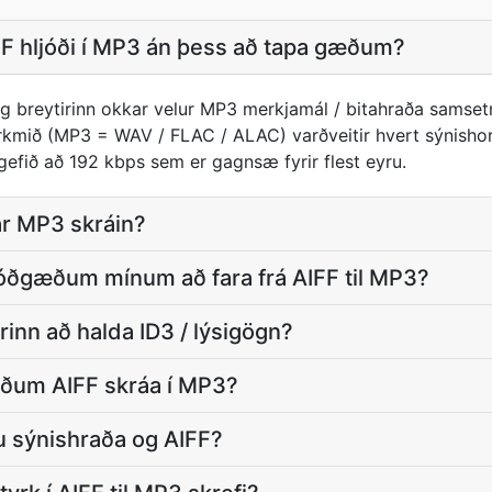
FF hljóði í MP3 án þess að tapa gæðum?
g breytirinn okkar velur MP3 merkjamál / bitahraða samset
rkmið (MP3 = WAV / FLAC / ALAC) varðveitir hvert sýnish
gefið að 192 kbps sem er gagnsæ fyrir flest eyru.
ar MP3 skráin?
jóðgæðum mínum að fara frá AIFF til MP3?
irinn að halda ID3 / lýsigögn?
uðum AIFF skráa í MP3?
 sýnishraða og AIFF?