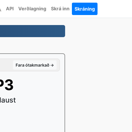
API
Verðlagning
Skrá inn
Skráning
Fara ótakmarkað →
P3
laust