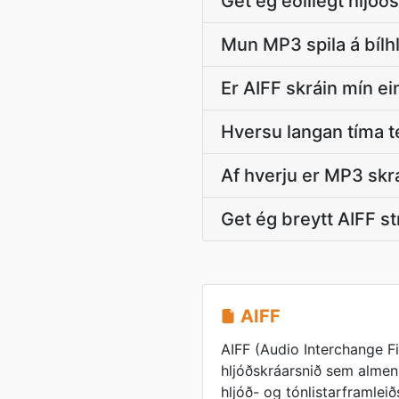
Get ég eðlilegt hljóðs
Mun MP3 spila á bílh
Er AIFF skráin mín 
Hversu langan tíma t
Af hverju er MP3 skrá
Get ég breytt AIFF s
AIFF
AIFF (Audio Interchange F
hljóðskráarsnið sem almenn
hljóð- og tónlistarframleið