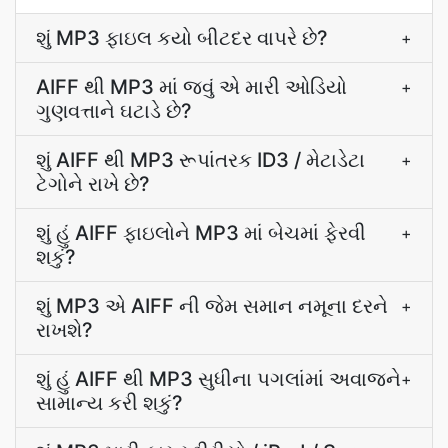
શું MP3 ફાઇલ કયો બીટદર વાપરે છે?
+
AIFF થી MP3 માં જવું એ મારી ઓડિયો
+
ગુણવત્તાને ઘટાડે છે?
શું AIFF થી MP3 રૂપાંતરક ID3 / મેટાડેટા
+
ટેગોને રાખે છે?
શું હું AIFF ફાઇલોને MP3 માં બેચમાં ફેરવી
+
શકું?
શું MP3 એ AIFF ની જેમ સમાન નમૂના દરને
+
રાખશે?
શું હું AIFF થી MP3 સુધીના પગલાંમાં અવાજને
+
સામાન્ય કરી શકું?