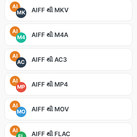
AI
AIFF થી MKV
MK
AI
AIFF થી M4A
M4
AI
AIFF થી AC3
AC
AI
AIFF થી MP4
MP
AI
AIFF થી MOV
MO
AI
AIFF થી FLAC
FL