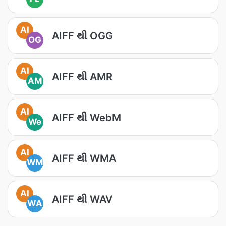
AI
AIFF થી OGG
OG
AI
AIFF થી AMR
AM
AI
AIFF થી WebM
We
AI
AIFF થી WMA
WM
AI
AIFF થી WAV
WA