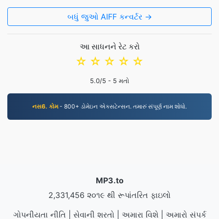
બધું જુઓ AIFF કન્વર્ટર →
આ સાધનને રેટ કરો
☆
☆
☆
☆
☆
5.0
/5 -
5
મતો
નસ6. કોમ
- 800+ ડોમેઇન એક્સટેન્સન. તમારું સંપૂર્ણ નામ શોધો.
MP3.to
2,331,456 ૨૦૧૯ થી રૂપાંતરિત ફાઇલો
ગોપનીયતા નીતિ
|
સેવાની શરતો
|
અમારા વિશે
|
અમારો સંપર્ક