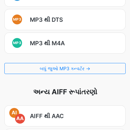
MP3 થી DTS
MP3
MP3 થી M4A
MP3
બધું જુઓ MP3 કન્વર્ટર →
અન્ય AIFF રૂપાંતરણો
AI
AIFF થી AAC
AA