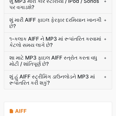
શું MP3 મારી કાર સ્ટીરીયો / iPod / Sonos
+
પર વગાડશે?
શું મારી AIFF ફાઇલ ફેરફાર દરમિયાન ખાનગી
+
છે?
૧-કલાક AIFF ને MP3 માં રૂપાંતરિત કરવામાં
+
કેટલો સમય લાગે છે?
શા માટે MP3 ફાઇલ AIFF સ્ત્રોત કરતા વધુ
+
મોટી / શાંતિપૂર્ણ છે?
શું હું AIFF સ્ટ્રીમિંગ ડાઉનલોડને MP3 માં
+
રૂપાંતરિત કરી શકું?
AIFF