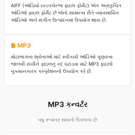
AIFF (ઑડિયો ઇન્ટરચેન્જ ફાઇલ ફોર્મેટ) એક અસંકુચિત
ઑડિઓ ફાઇલ ફોર્મેટ છે જેનો સામાન્ય રીતે વ્યાવસાયિક
ઑડિઓ અને સંગીત ઉત્પાદનમાં ઉપયોગ થાય છે.
MP3
મોટાભાગના શ્રોતાઓ માટે સ્વીકાર્ય ઑડિઓ ગુણવત્તા
જાળવી રાખીને ફાઇલનું કદ ઘટાડવા માટે MP3 ફાઇલો
નુકસાનકારક કમ્પ્રેશનનો ઉપયોગ કરે છે.
MP3 કન્વર્ટર
વધુ રૂપાંતર સાધનો ઉપલબ્ધ છે