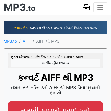
MP3
.to
નસ6. કોમ
- $2/year થી તમારું ડોમેઇન ખરીદો. મિનિટોમાં ઓનલાઇન.
MP3.to
AIFF
AIFF થી MP3
મુક્ત યોજના:
૧ પરિવર્તન/કલાક, એક સમયે ૧ ફાઇલ
અસીમાહીન જાવ →
કન્વર્ટ AIFF થી MP3
તમારા રૂપાંતરિત કરો AIFF થી MP3 વિના પ્રયાસે
ફાઇલો
તમારી ફાઇલો પસંદ કરો