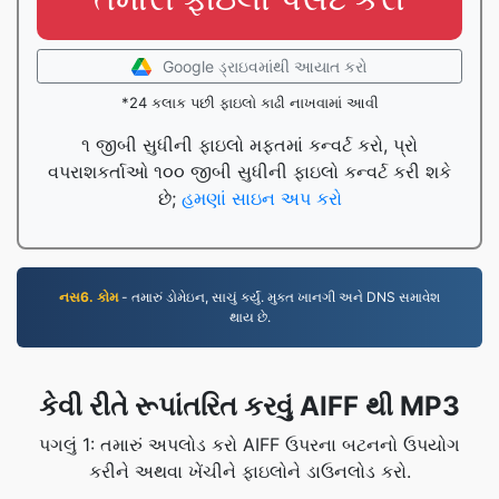
Google ડ્રાઇવમાંથી આયાત કરો
*24 કલાક પછી ફાઇલો કાઢી નાખવામાં આવી
૧ જીબી સુધીની ફાઇલો મફતમાં કન્વર્ટ કરો, પ્રો
વપરાશકર્તાઓ ૧૦૦ જીબી સુધીની ફાઇલો કન્વર્ટ કરી શકે
છે;
હમણાં સાઇન અપ કરો
નસ6. કોમ
- તમારું ડોમેઇન, સાચું કર્યું. મુક્ત ખાનગી અને DNS સમાવેશ
થાય છે.
કેવી રીતે રૂપાંતરિત કરવું AIFF થી MP3
પગલું 1: તમારું અપલોડ કરો AIFF ઉપરના બટનનો ઉપયોગ
કરીને અથવા ખેંચીને ફાઇલોને ડાઉનલોડ કરો.