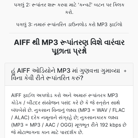
પગલું 2: રૂપાંતર શરૂ કરવા માટે 'કન્વર્ટ' બટન પર ક્લિક
કરો.
પગલું 3: તમારું રૂપાંતરિત ડાઉનલોડ કરો MP3 ફાઈલો
AIFF થી MP3 રૂપાંતરણ વિશે વારંવાર
પૂછાતા પ્રશ્નો
હું AIFF ઓડિયોને MP3 માં ગુણવત્તા ગુમાવ્યા
+
વિના કેવી રીતે રૂપાંતરિત કરું?
AIFF ફાઈલ અપલોડ કરો અને અમારું રૂપાંતરક MP3
કોડેક / બીટદર સંયોજન પસંદ કરે છે કે જે સ્ત્રોત સાથે
બંધબેસે છે. નુકસાન વિનાનું લક્ષ્ય (MP3 = WAV / FLAC
/ ALAC) દરેક નમૂનાને સંગ્રહે છે; નુકસાનકારક લક્ષ્ય
(MP3 = MP3 / AAC / OGG) મૂળભૂત રીતે 192 kbps છે
જે મોટાભાગના કાન માટે પારદર્શક છે.