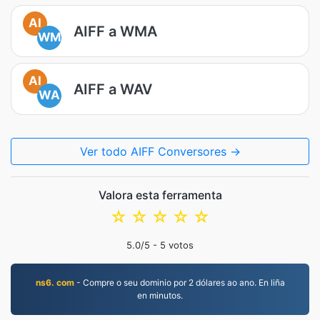
AI
AIFF a WMA
WM
AI
AIFF a WAV
WA
Ver todo AIFF Conversores →
Valora esta ferramenta
☆
☆
☆
☆
☆
5.0
/5 -
5
votos
ns6. com
- Compre o seu dominio por 2 dólares ao ano. En liña
en minutos.