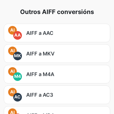
Outros AIFF conversións
AI
AIFF a AAC
AA
AI
AIFF a MKV
MK
AI
AIFF a M4A
M4
AI
AIFF a AC3
AC
AI