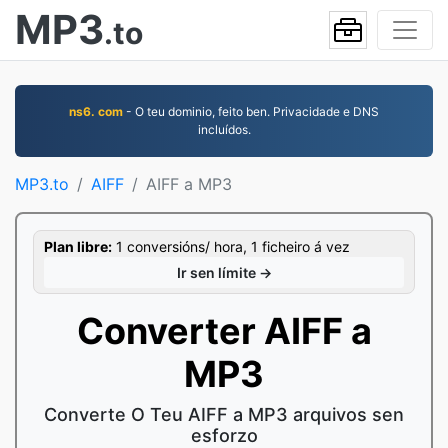
MP3
.to
ns6. com
- O teu dominio, feito ben. Privacidade e DNS
incluídos.
MP3.to
AIFF
AIFF a MP3
Plan libre:
1 conversións/ hora, 1 ficheiro á vez
Ir sen límite →
Converter AIFF a
MP3
Converte O Teu AIFF a MP3 arquivos sen
esforzo