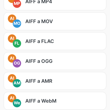
AIFF a MP4
MP
AI
AIFF a MOV
MO
AI
AIFF a FLAC
FL
AI
AIFF a OGG
OG
AI
AIFF a AMR
AM
AI
AIFF a WebM
We