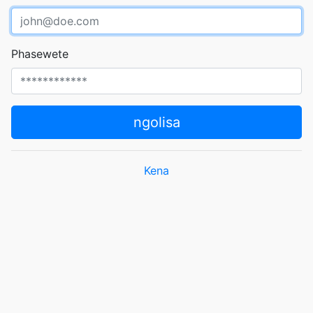
Phasewete
ngolisa
Kena