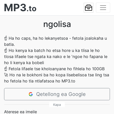
MP3
.to
ngolisa
☝
Ha ho caps, ha ho lekanyetsoa - fetola joalokaha u
batla.
☝
Ho kenya ka batch ho etsa hore u ka tlisa le ho
tlosa lifaele tse ngata ka nako e le 'ngoe ho fapana le
ho li kenya ka bobeli
☝
Fetola lifaele tse kholoanyane ho fihlela ho 100GB
🚀
Ho na le bokhoni ba ho kopa lisebelisoa tse ling tsa
ho fetola ho tla ntlafatsoa ho MP3.to
Qetellong ea Google
Kapa
Aterese ea imeile