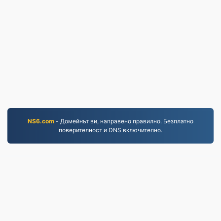
NS6.com
- Домейнът ви, направено правилно. Безплатно
поверителност и DNS включително.
MP3.to
2,331,273 Файлове, конвертирани от 2019 г. насам
Политика за поверителност
|
Общи условия
|
За
нас
|
Свържете се с нас
|
API
|
Проби
|