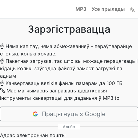
MP3
Усе прылады
Зарэгістравацца
☝
Няма капітаў, няма абмежаванняў - пераўтварайце
столькі, колькі хочаце.
☝
Пакетная загрузка, так што вы можаце перацягваць і
кідаць колькі заўгодна файлаў замест загрузкі па
адным
☝
Канвертаваць вялікія файлы памерам да 100 ГБ
🚀
Мае магчымасць запрашаць дадатковыя
інструменты канвэртацыі для даданьня ў MP3.to
Працягнуць з Google
Альбо
Адрас электроннай пошты