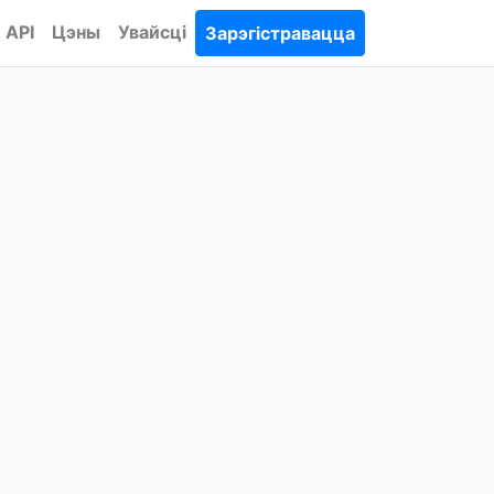
API
Цэны
Увайсці
Зарэгістравацца