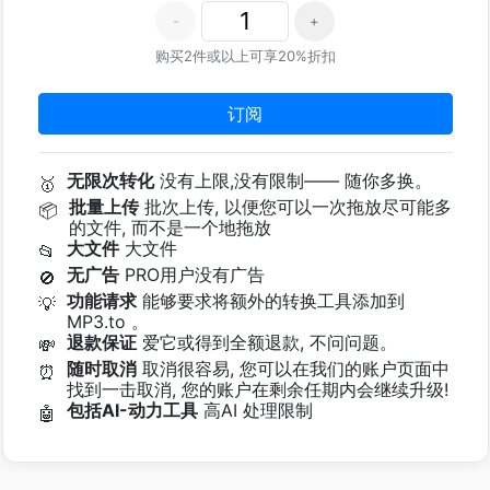
-
+
购买2件或以上可享20%折扣
订阅
无限次转化
没有上限,没有限制—— 随你多换。
🥇
批量上传
批次上传, 以便您可以一次拖放尽可能多
📦
的文件, 而不是一个地拖放
大文件
大文件
📂
无广告
PRO用户没有广告
🚫
功能请求
能够要求将额外的转换工具添加到
💡
MP3.to 。
退款保证
爱它或得到全额退款, 不问问题。
💸
随时取消
取消很容易, 您可以在我们的账户页面中
⏰
找到一击取消, 您的账户在剩余任期内会继续升级!
包括AI-动力工具
高AI 处理限制
🤖