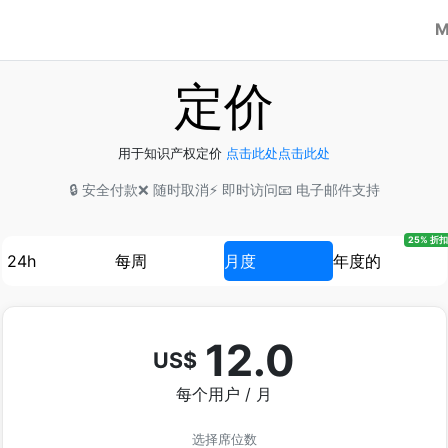
M
定价
用于知识产权定价
点击此处点击此处
🔒 安全付款
❌ 随时取消
⚡ 即时访问
📧 电子邮件支持
25% 折扣
24h
每周
月度
年度的
12.0
US$
每个用户 / 月
选择席位数