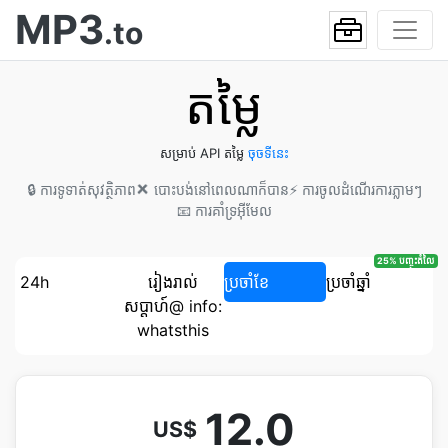
MP3
.to
តម្លៃ
សម្រាប់ API តម្លៃ
ចុច​ទីនេះ
🔒 ការ​ទូទាត់​សុវត្ថិភាព
❌ បោះបង់​នៅពេលណាក៏បាន
⚡ ការ​ចូល​ដំណើរការ​ភ្លាមៗ
📧 ការ​គាំទ្រ​អ៊ីមែល
25% បញ្ចុះតំលៃ
24h
រៀងរាល់​
ប្រចាំខែ
ប្រចាំឆ្នាំ
សប្ដាហ៍@ info:
whatsthis
12.0
US$