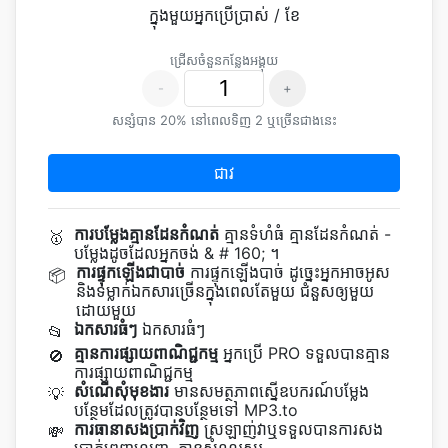
ក្នុងមួយអ្នកប្រើប្រាស់ / ខែ
ជ្រើស​ចំនួន​កន្លែង​អង្គុយ
-
+
សន្សំបាន 20% នៅពេលទិញ 2 ឬច្រើនជាងនេះ
ជាវ
ការបម្លែងគ្មានដែនកំណត់
គ្មាន​ទំហំ​ធំ គ្មាន​ដែន​កំណត់ -
🥇
បម្លែង​ដូច​ដែល​អ្នក​ចង់ & # 160; ។
ការផ្ទុកឡើងជាបាច់
ការ​ផ្ទុក​ឡើង​បាច់ ដូច្នេះ​អ្នក​អាច​អូស
📦
និង​ទម្លាក់​ឯកសារ​ច្រើន​ក្នុង​ពេល​តែ​មួយ ជំនួស​ឲ្យ​មួយ​
ដោយ​មួយ
ឯកសារធំៗ
ឯកសារធំៗ
📂
គ្មានការផ្សាយពាណិជ្ជកម្ម
អ្នកប្រើ PRO ទទួលបានគ្មាន
🚫
ការផ្សាយពាណិជ្ជកម្ម
សំណើសុំមុខងារ
មាន​សមត្ថភាព​ស្នើ​ឧបករណ៍​បម្លែង​
💡
បន្ថែម​ដែល​ត្រូវ​បាន​បន្ថែម​ទៅ MP3.to
ការធានាសងប្រាក់វិញ
ស្រឡាញ់វាឬទទួលបានការសង
💸