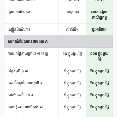
ផ្សាយ​ពាណិជ្ជកម្ម
បាទ/ចាស៎
គ្មានការផ្សាយ
ពាណិជ្ជកម្ម
ល្បឿន​ដំណើរការ
លំនាំដើម
ជួរអាទិភាព
ឧបករណ៍​ដែល​មាន​ថាមពល AI
ការ​យក​ផ្ទៃ​ខាង​ក្រោយ AI ចេញ
១០ ក្នុង​មួយ​ថ្ងៃ
១០០ ក្នុង​មួយ​
ថ្ងៃ
បម្លែង​អូឌីយ៉ូ AI
៥ ក្នុង​មួយ​ថ្ងៃ
៥០ ក្នុង​មួយ​ថ្ងៃ
យក​សំឡេង​រំខាន​ចេញ​ពី AI
៥ ក្នុង​មួយ​ថ្ងៃ
៥០ ក្នុង​មួយ​ថ្ងៃ
ការ​បំបែក​សំឡេង AI
៥ ក្នុង​មួយ​ថ្ងៃ
៥០ ក្នុង​មួយ​ថ្ងៃ
ការ​បង្កើត​ចំណង​ជើង​រង AI
៥ ក្នុង​មួយ​ថ្ងៃ
៥០ ក្នុង​មួយ​ថ្ងៃ