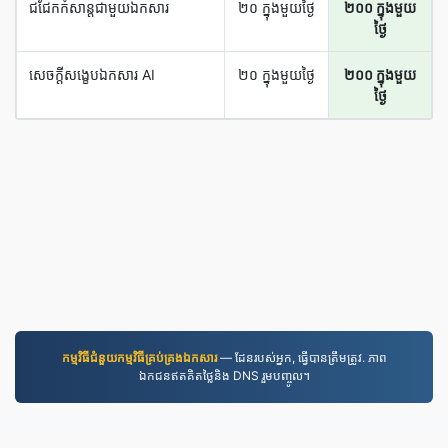
ជជែក​កំសាន្ត​ជាមួយ​ឯកសារ
២០ ក្នុង​មួយ​ថ្ងៃ
២០០ ក្នុង​មួយ​
ថ្ងៃ
សេចក្ដី​សង្ខេប​ឯកសារ AI
២០ ក្នុង​មួយ​ថ្ងៃ
២០០ ក្នុង​មួយ​
ថ្ងៃ
កម្មវិធី​ជំនួយ​កម្មវិធី​គ្រប់គ្រង​ឯកសារ
— ដែនរបស់អ្នក, ធ្វើបានត្រឹមត្រូវ. ភាព
ឯកជនឥតគិតថ្លៃនិង DNS រួមបញ្ចូល។