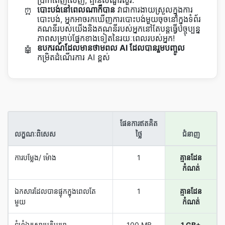
ប្រាក់ពេញលេញ, គ្មានសំណួរសួរ.
បោះបង់​នៅពេលណាក៏បាន
វាជាការងាយស្រួលក្នុងការ
⏰
បោះបង់, អ្នកអាចរកឃើញការបោះបង់មួយចុចនៅក្នុងទំព័រ
គណនីរបស់យើងនិងគណនីរបស់អ្នកនៅតែបន្តធ្វើបច្ចុប្បន្ន
ភាពសម្រាប់ផ្នែកខាងទៀតនៃរយៈពេលរបស់អ្នក!
ឧបករណ៍​ដែល​មាន​ថាមពល AI ដែល​បាន​រួមបញ្ចូល
🤖
កម្រិត​ដំណើរការ AI ខ្ពស់
ផែនការ​ឥត​គិត​
លក្ខណៈ​ពិសេស
ថ្លៃ
ជំនាញ
ការ​បម្លែង/ ម៉ោង
1
គ្មានដែន
កំណត់
ឯកសារ​ដែល​បាន​ផ្ទុក​ក្នុង​ពេល​តែ​
1
គ្មានដែន
មួយ
កំណត់
ទំហំ​ឯកសារ​អតិបរមា
100 MB
1 GB+